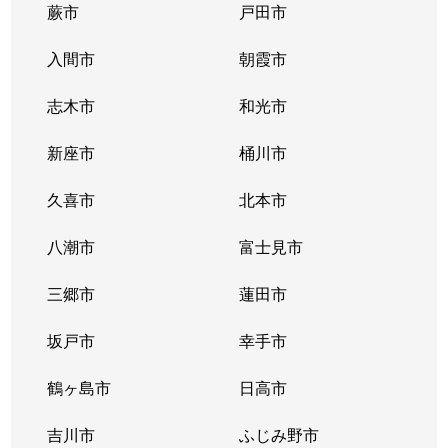
蕨市
戸田市
大字南入曽
2,600万円
入曽
徒歩2
入間市
朝霞市
大字南入曽
3,100万円
入曽
徒歩6
志木市
和光市
大字南入曽
2,400万円
入曽
徒歩9
新座市
桶川市
久喜市
北本市
八潮市
富士見市
三郷市
蓮田市
坂戸市
幸手市
鶴ヶ島市
日高市
吉川市
ふじみ野市