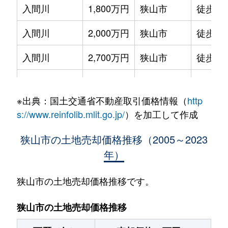
入間川
1,800万円
狭山市
徒歩24
入間川
2,000万円
狭山市
徒歩8
入間川
2,700万円
狭山市
徒歩9
入間川
2,400万円
狭山市
徒歩11
※出典：国土交通省不動産取引価格情報（
http
入間川
3,000万円
狭山市
徒歩11
s://www.reinfolib.mlit.go.jp/
）を加工して作成
入間川
1,000万円
狭山市
徒歩16
狭山市の土地売却価格推移（2005～2023
年）
大字加佐志
400万円
新狭山
徒歩16
柏原
1,200万円
狭山市
徒歩26
狭山市の土地売却価格推移です。
柏原
300万円
狭山市
徒歩45
狭山市の土地売却価格推移