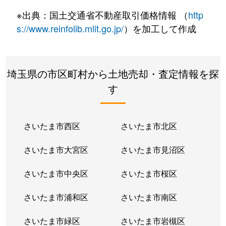
広瀬台
970万円
狭山市
徒歩45
※出典：国土交通省不動産取引価格情報 （
http
広瀬東
1,300万円
狭山市
徒歩45
s://www.reinfolib.mlit.go.jp/
）を加工して作成
広瀬東
100万円
狭山市
徒歩45
埼玉県の市区町村から土地売却・査定情報を探
富士見
1,000万円
入曽
徒歩21
す
富士見
3,000万円
狭山市
徒歩11
富士見
3,200万円
狭山市
徒歩21
さいたま市西区
さいたま市北区
大字水野
3,000万円
入曽
徒歩4
さいたま市大宮区
さいたま市見沼区
大字水野
2,300万円
入曽
徒歩13
さいたま市中央区
さいたま市桜区
大字水野
1,100万円
入曽
徒歩26
さいたま市浦和区
さいたま市南区
大字水野
2,100万円
入曽
徒歩10
さいたま市緑区
さいたま市岩槻区