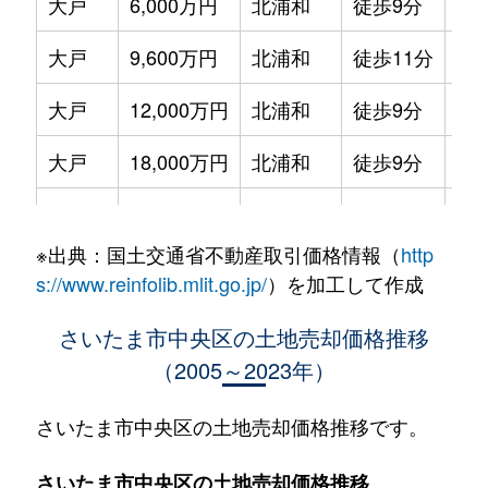
大戸
6,000万円
北浦和
徒歩9分
10
大戸
9,600万円
北浦和
徒歩11分
23
大戸
12,000万円
北浦和
徒歩9分
20
大戸
18,000万円
北浦和
徒歩9分
42
大戸
5,400万円
中浦和
徒歩15分
35
※出典：国土交通省不動産取引価格情報（
http
大戸
4,600万円
南与野
徒歩11分
14
s://www.reinfolib.mlit.go.jp/
）を加工して作成
大戸
3,500万円
南与野
徒歩6分
16
さいたま市中央区の土地売却価格推移
（2005～2023年）
大戸
1,400万円
南与野
徒歩11分
23
大戸
6,300万円
南与野
徒歩12分
14
さいたま市中央区の土地売却価格推移です。
大戸
4,600万円
南与野
徒歩11分
14
さいたま市中央区の土地売却価格推移