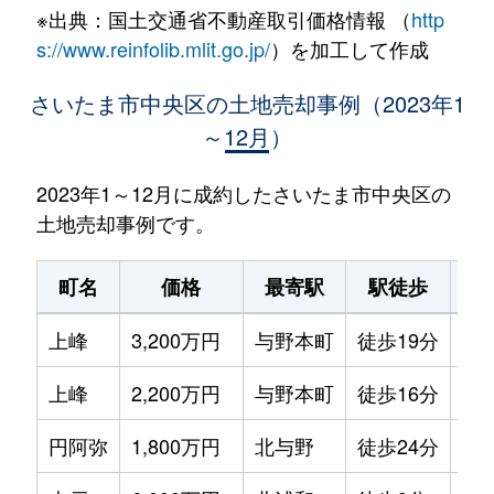
※出典：国土交通省不動産取引価格情報 （
http
s://www.reinfolib.mlit.go.jp/
）を加工して作成
さいたま市中央区の土地売却事例（2023年1
～12月）
2023年1～12月に成約したさいたま市中央区の
土地売却事例です。
町名
価格
最寄駅
駅徒歩
土
上峰
3,200万円
与野本町
徒歩19分
14
上峰
2,200万円
与野本町
徒歩16分
18
円阿弥
1,800万円
北与野
徒歩24分
10