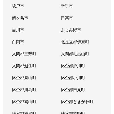
坂戸市
幸手市
鶴ヶ島市
日高市
吉川市
ふじみ野市
白岡市
北足立郡伊奈町
入間郡三芳町
入間郡毛呂山町
入間郡越生町
比企郡滑川町
比企郡嵐山町
比企郡小川町
比企郡川島町
比企郡吉見町
比企郡鳩山町
比企郡ときがわ町
秩父郡横瀬町
秩父郡皆野町