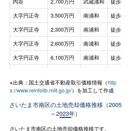
内谷
2,700万円
武蔵浦和
徒歩16
大字円正寺
3,500万円
南浦和
徒歩45
大字円正寺
2,300万円
南浦和
徒歩45
大字円正寺
2,600万円
南浦和
徒歩45
大字円正寺
6,100万円
南浦和
徒歩28
大字円正寺
3,500万円
南浦和
徒歩29
※出典：国土交通省不動産取引価格情報（
http
大字大谷口
3,600万円
浦和
徒歩28
s://www.reinfolib.mlit.go.jp/
）を加工して作成
大字大谷口
4,200万円
東浦和
徒歩28
さいたま市南区の土地売却価格推移（2005
～2023年）
大字大谷口
4,600万円
東浦和
徒歩20
大字大谷口
2,400万円
南浦和
徒歩21
さいたま市南区の土地売却価格推移です。