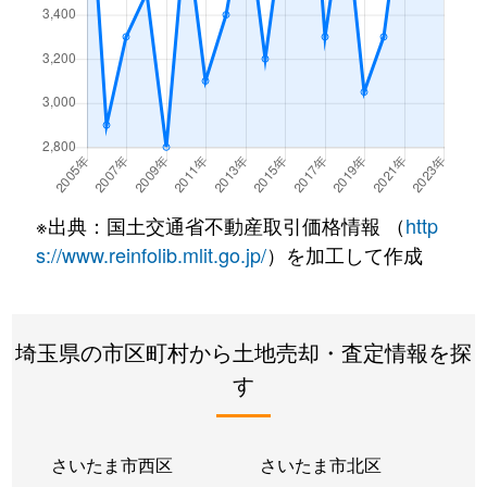
別所
3,600万円
中浦和
徒歩4分
別所
3,800万円
中浦和
徒歩4分
別所
4,000万円
中浦和
徒歩7分
別所
4,300万円
武蔵浦和
徒歩9分
※出典：国土交通省不動産取引価格情報 （
http
別所
4,000万円
武蔵浦和
徒歩6分
s://www.reinfolib.mlit.go.jp/
）を加工して作成
曲本
27,000万円
西浦和
徒歩7分
埼玉県の市区町村から土地売却・査定情報を探
曲本
15,000万円
武蔵浦和
徒歩14
す
松本
350万円
西浦和
徒歩9分
松本
6,500万円
西浦和
徒歩16
さいたま市西区
さいたま市北区