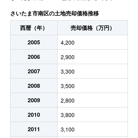
大字大谷口
2,300万円
南浦和
徒歩28
さいたま市南区の土地売却価格推移
大谷場
11,000万円
南浦和
徒歩13
西暦（年）
売却価格（万円）
白幡
5,400万円
武蔵浦和
徒歩9分
2005
4,200
関
25,000万円
中浦和
徒歩5分
2006
2,900
大字太田窪
3,600万円
南浦和
徒歩16
2007
3,300
大字太田窪
3,100万円
南浦和
徒歩24
2008
3,500
太田窪
2,500万円
浦和
徒歩21
2009
2,800
2010
3,800
太田窪
4,200万円
浦和
徒歩24
2011
3,100
太田窪
8,000万円
浦和
徒歩14