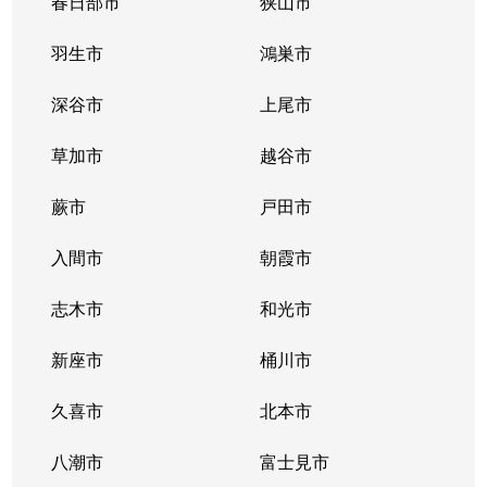
春日部市
狭山市
四谷
10,000万円
西浦和
徒歩10
羽生市
鴻巣市
四谷
5,800万円
武蔵浦和
徒歩11
深谷市
上尾市
四谷
11,000万円
武蔵浦和
徒歩15
草加市
越谷市
蕨市
戸田市
入間市
朝霞市
志木市
和光市
新座市
桶川市
久喜市
北本市
八潮市
富士見市