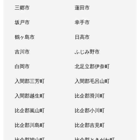
三郷市
蓮田市
坂戸市
幸手市
鶴ヶ島市
日高市
吉川市
ふじみ野市
白岡市
北足立郡伊奈町
入間郡三芳町
入間郡毛呂山町
入間郡越生町
比企郡滑川町
比企郡嵐山町
比企郡小川町
比企郡川島町
比企郡吉見町
比企郡鳩山町
比企郡ときがわ町