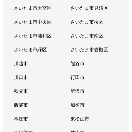
松本
700万円
西浦和
徒歩14
さいたま市大宮区
さいたま市見沼区
松本
1,800万円
西浦和
徒歩13
さいたま市中央区
さいたま市桜区
松本
700万円
西浦和
徒歩21
さいたま市浦和区
さいたま市南区
松本
4,100万円
西浦和
徒歩9分
さいたま市緑区
さいたま市岩槻区
南浦和
5,500万円
南浦和
徒歩7分
川越市
熊谷市
南浦和
16,000万円
南浦和
徒歩6分
川口市
行田市
南浦和
17,000万円
南浦和
徒歩7分
秩父市
所沢市
南浦和
6,900万円
南浦和
徒歩9分
飯能市
加須市
南浦和
本庄市
5,800万円
東松山市
南浦和
徒歩13