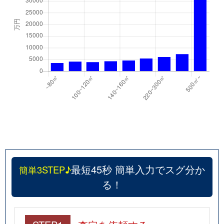
最短45秒 簡単入力でスグ分か
簡単3STEP♪
る！