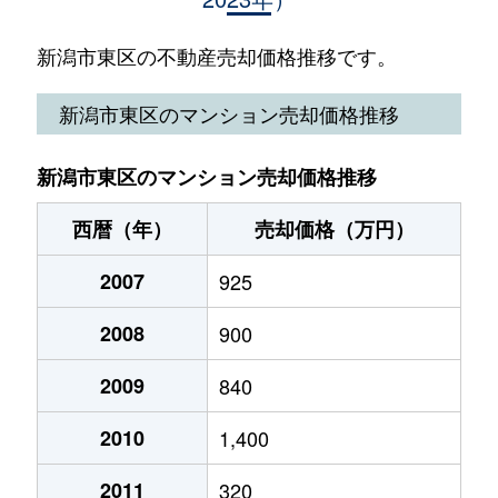
河渡新町
19,000万円
新潟
徒歩1時
逢谷内
1,100万円
大形
徒歩23
新潟市東区の不動産売却価格推移です。
河渡新町
3,600万円
新潟
徒歩1時
大形本町
1,400万円
大形
徒歩15
新潟市東区のマンション売却価格推移
江南
10,000万円
越後石山
徒歩24
大山
800万円
新潟
徒歩45
江南
1,600万円
新潟
徒歩45
新潟市東区のマンション売却価格推移
大山
2,400万円
新潟
徒歩45
小金台
1,200万円
新潟
徒歩1時
西暦（年）
売却価格（万円）
上木戸
23,000万円
新潟
徒歩45
小金町
2007
1,000万円
925
新潟
徒歩1時
上木戸
2,400万円
新潟
徒歩1時
2008
900
紫竹
1,300万円
新潟
徒歩45
上木戸
50万円
新潟
徒歩1時
2009
840
紫竹
3,300万円
新潟
徒歩25
上木戸
2,700万円
新潟
徒歩45
2010
1,400
白銀
200万円
新潟
徒歩1時
上木戸
1,100万円
新潟
徒歩45
2011
320
新石山
2,700万円
越後石山
徒歩11