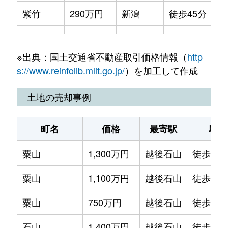
紫竹
290万円
新潟
徒歩45分
中山
1,400万円
新潟
徒歩28分
※出典：国土交通省不動産取引価格情報（
http
南紫竹
560万円
新潟
徒歩45分
s://www.reinfolib.mlit.go.jp/
）を加工して作成
南紫竹
1,100万円
新潟
徒歩45分
土地の売却事例
木工新町
1,100万円
大形
徒歩45分
町名
価格
最寄駅
駅徒
粟山
1,300万円
越後石山
徒歩13
粟山
1,100万円
越後石山
徒歩8分
粟山
750万円
越後石山
徒歩15
石山
1,400万円
越後石山
徒歩6分