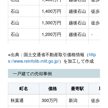
石山
1,400万円
越後石山
徒歩7分
石山
1,300万円
越後石山
徒歩6分
石山
1,200万円
越後石山
-
海老ケ瀬
380万円
大形
徒歩12
※出典：国土交通省不動産取引価格情報（
http
海老ケ瀬
500万円
大形
徒歩12
s://www.reinfolib.mlit.go.jp/
）を加工して作成
海老ケ瀬新町
1,400万円
大形
徒歩45
一戸建ての売却事例
逢谷内
1,500万円
大形
徒歩24
町名
価格
最寄駅
駅徒
大形本町
1,200万円
大形
徒歩18
秋葉通
300万円
新潟
徒歩45
大形本町
260万円
大形
徒歩16