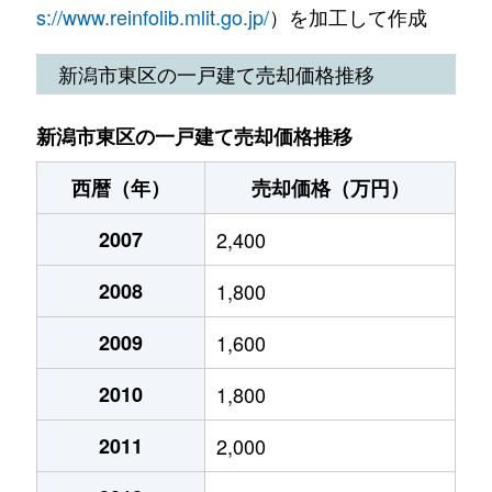
s://www.reinfolib.mlit.go.jp/
）を加工して作成
中木戸
50万円
新潟
徒歩45
新潟市東区の一戸建て売却価格推移
中島
2,800万円
東新潟
徒歩11
新潟市東区の一戸建て売却価格推移
中野山
3,300万円
大形
徒歩7分
西暦（年）
売却価格（万円）
中野山
1,000万円
東新潟
徒歩8分
2007
2,400
中野山
2,400万円
東新潟
徒歩8分
2008
1,800
中野山
1,500万円
東新潟
徒歩8分
2009
1,600
中野山
2,700万円
東新潟
徒歩7分
2010
1,800
中山
2,600万円
新潟
徒歩28
2011
2,000
中山
1,700万円
新潟
徒歩45