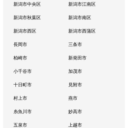
物見山
新潟市中央区
480万円
新潟市江南区
新潟
徒歩1時
新潟市秋葉区
新潟市南区
物見山
300万円
新潟
徒歩1時
新潟市西区
新潟市西蒲区
物見山
2,900万円
新潟
徒歩1時
長岡市
三条市
物見山
3,400万円
新潟
徒歩1時
柏崎市
新発田市
物見山
630万円
新潟
徒歩1時
小千谷市
加茂市
物見山
730万円
新潟
徒歩1時
十日町市
見附市
桃山町
1,600万円
新潟
徒歩1時
村上市
燕市
桃山町
2,200万円
新潟
徒歩45
糸魚川市
妙高市
柳ヶ丘
1,500万円
大形
徒歩11
五泉市
上越市
山木戸
1,800万円
新潟
徒歩23