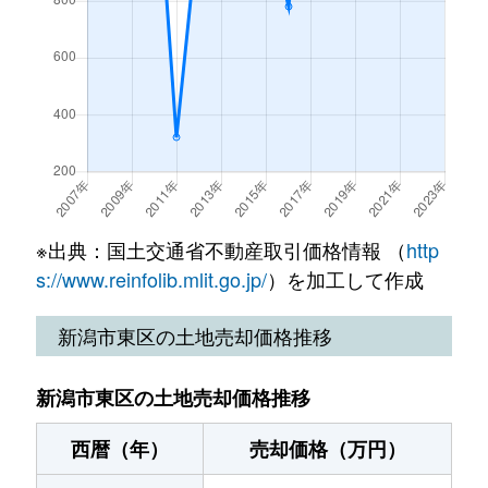
中山
400万円
新潟
徒歩45
紫竹
1,300万円
新潟
徒歩45
中山
1,500万円
新潟
徒歩45
紫竹
600万円
新潟
徒歩45
中山
1,300万円
新潟
徒歩28
紫竹
1,300万円
新潟
徒歩45
はなみずき
2,200万円
東新潟
徒歩29
紫竹
11,000万円
新潟
徒歩25
浜谷町
1,100万円
新潟
徒歩1時
※出典：国土交通省不動産取引価格情報 （
http
紫竹
2,500万円
新潟
徒歩45
一日市
2,600万円
大形
徒歩13
s://www.reinfolib.mlit.go.jp/
）を加工して作成
下木戸
9,000万円
新潟
徒歩45
藤見町
1,500万円
新潟
徒歩1時
新潟市東区の土地売却価格推移
下木戸
1,000万円
新潟
徒歩45
船江町
910万円
新潟
徒歩1時
新潟市東区の土地売却価格推移
白銀
3,000万円
新潟
徒歩1時
船江町
1,900万円
新潟
徒歩1時
西暦（年）
売却価格（万円）
新石山
2,900万円
越後石山
徒歩14
船江町
770万円
新潟
徒歩1時