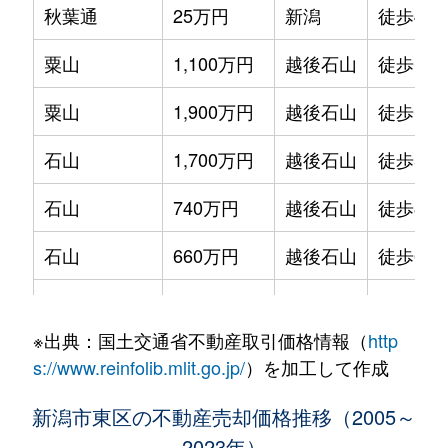
秋葉通
25万円
新潟
徒歩45
岡山
1,100万円
東新潟
徒歩16
粟山
1,100万円
越後石山
徒歩15
上木戸
1,300万円
新潟
徒歩45
粟山
1,900万円
越後石山
徒歩15
上木戸
930万円
新潟
徒歩45
石山
1,700万円
越後石山
徒歩5分
上木戸
1,300万円
新潟
徒歩45
石山
740万円
越後石山
徒歩8分
下場
1,100万円
東新潟
徒歩18
石山
660万円
越後石山
徒歩6分
幸栄
15万円
新潟
徒歩1時
石山団地
1,800万円
東新潟
徒歩8分
河渡新町
1,300万円
新潟
徒歩1時
※出典：国土交通省不動産取引価格情報（
http
海老ケ瀬新町
1,400万円
大形
徒歩21
河渡新町
1,300万円
新潟
徒歩1時
s://www.reinfolib.mlit.go.jp/
）を加工して作成
海老ケ瀬新町
4,200万円
大形
徒歩45
河渡新町
7,200万円
新潟
徒歩1時
新潟市東区の不動産売却価格推移（2005～
2023年）
逢谷内
700万円
大形
徒歩21