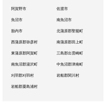
阿賀野市
佐渡市
山木戸
150万円
新潟
徒歩29
魚沼市
南魚沼市
山木戸
2,800万円
新潟
徒歩45
胎内市
北蒲原郡聖籠町
山木戸
3,200万円
新潟
徒歩45
西蒲原郡弥彦村
南蒲原郡田上町
山木戸
150万円
新潟
徒歩45
東蒲原郡阿賀町
三島郡出雲崎町
山木戸
5,200万円
新潟
徒歩45
南魚沼郡湯沢町
中魚沼郡津南町
山木戸
2,300万円
新潟
徒歩28
刈羽郡刈羽村
岩船郡関川村
山木戸
9,000万円
新潟
徒歩45
岩船郡粟島浦村
山の下町
1,100万円
新潟
徒歩45
有楽
700万円
新潟
徒歩1時