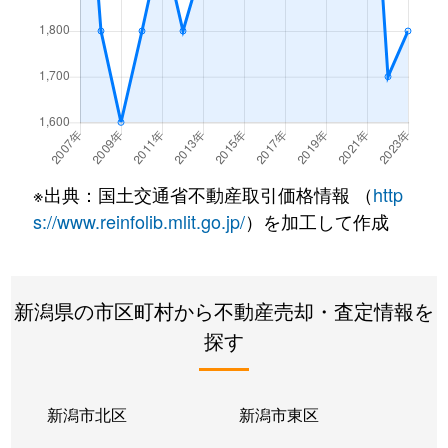
もえぎ野
2,700万円
越後石山
徒歩18
物見山
1,900万円
新潟
徒歩1時
物見山
90万円
新潟
徒歩1時
物見山
7,000万円
新潟
徒歩1時
※出典：国土交通省不動産取引価格情報 （
http
s://www.reinfolib.mlit.go.jp/
）を加工して作成
物見山
580万円
新潟
徒歩1時
物見山
3,700万円
新潟
徒歩1時
新潟県の市区町村から不動産売却・査定情報を
物見山
2,000万円
新潟
徒歩1時
探す
物見山
1,300万円
新潟
徒歩1時
物見山
500万円
新潟
徒歩1時
新潟市北区
新潟市東区