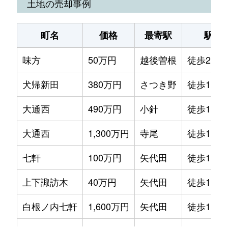
土地の売却事例
町名
価格
最寄駅
駅徒
味方
50万円
越後曽根
徒歩2時
犬帰新田
380万円
さつき野
徒歩1時間
大通西
490万円
小針
徒歩1時間
大通西
1,300万円
寺尾
徒歩1時間
七軒
100万円
矢代田
徒歩1時間
上下諏訪木
40万円
矢代田
徒歩1時間
白根ノ内七軒
1,600万円
矢代田
徒歩1時間