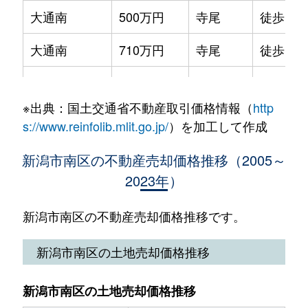
大通南
500万円
寺尾
徒歩1時
松橋
310万円
寺尾
徒歩1時間
大通南
710万円
寺尾
徒歩1時
大通南
890万円
寺尾
徒歩1時
※出典：国土交通省不動産取引価格情報（
http
白根
290万円
矢代田
徒歩1時
s://www.reinfolib.mlit.go.jp/
）を加工して作成
白根
2,500万円
矢代田
徒歩1時
新潟市南区の不動産売却価格推移（2005～
2023年）
白根
30万円
矢代田
徒歩1時
白根
3,200万円
矢代田
徒歩1時
新潟市南区の不動産売却価格推移です。
白根東町
130万円
矢代田
徒歩1時
新潟市南区の土地売却価格推移
白根水道町
630万円
矢代田
徒歩1時
新潟市南区の土地売却価格推移