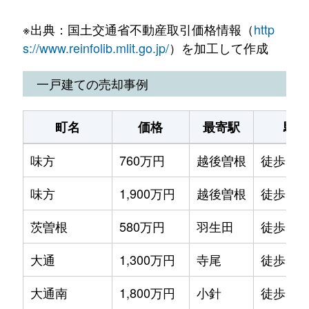
白根ノ内七軒
170万円
矢代田
徒歩1時間
※出典：国土交通省不動産取引価格情報（
http
親和町
250万円
矢代田
徒歩1時間
s://www.reinfolib.mlit.go.jp/
）を加工して作成
親和町
550万円
矢代田
徒歩1時間
一戸建ての売却事例
杉菜
670万円
矢代田
徒歩1時間
町名
価格
最寄駅
駅徒
西白根
170万円
巻
徒歩2時
味方
760万円
越後曽根
徒歩1時
能登
460万円
矢代田
徒歩1時間
味方
1,900万円
越後曽根
徒歩1時
能登
770万円
矢代田
徒歩1時間
茨曽根
580万円
羽生田
徒歩1時
能登
380万円
矢代田
徒歩1時間
大通
1,300万円
寺尾
徒歩1時
松橋
250万円
寺尾
徒歩1時間
大通南
1,800万円
小針
徒歩1時
松橋
710万円
寺尾
徒歩1時間