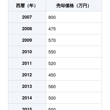
白根水道町
300万円
矢代田
徒歩2時
西暦（年）
売却価格（万円）
白根水道町
310万円
矢代田
徒歩1時
2007
800
白根日の出町
1,400万円
矢代田
徒歩1時
2008
475
白根古川
12,000万円
田上
徒歩1時
2009
570
新生町
1,900万円
矢代田
徒歩45
2010
550
月潟
100万円
巻
徒歩2時
2011
520
月潟
250万円
巻
徒歩2時
2012
450
月潟
17万円
巻
徒歩2時
2013
560
新飯田
55万円
羽生田
徒歩1時
2014
500
西萱場
1,100万円
巻
徒歩2時
2015
500