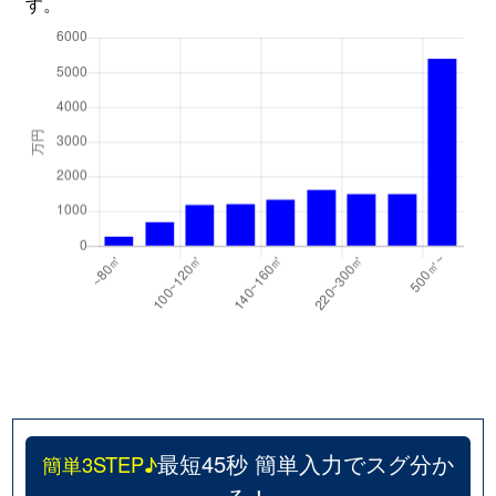
す。
最短45秒 簡単入力でスグ分か
簡単3STEP♪