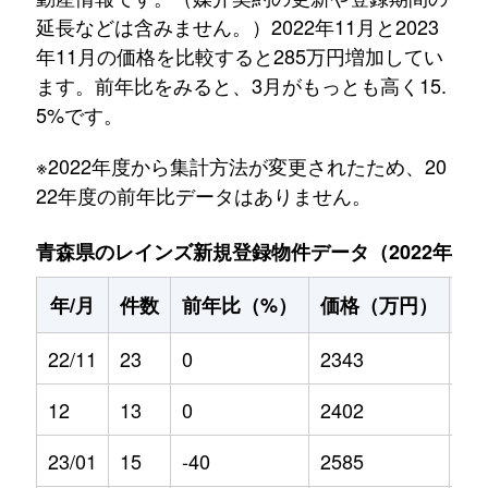
延長などは含みません。）2022年11月と2023
年11月の価格を比較すると285万円増加してい
ます。前年比をみると、3月がもっとも高く15.
5%です。
※2022年度から集計方法が変更されたため、20
22年度の前年比データはありません。
青森県のレインズ新規登録物件データ（2022年11月～
年/月
件数
前年比（%）
価格（万円）
前
22/11
23
0
2343
0
12
13
0
2402
0
23/01
15
-40
2585
6.7