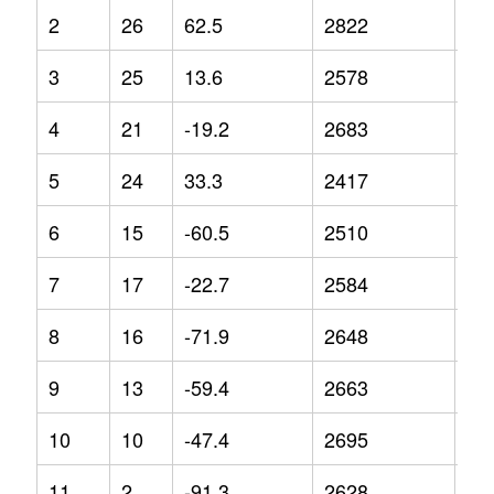
2
26
62.5
2822
14
3
25
13.6
2578
15
4
21
-19.2
2683
9.2
5
24
33.3
2417
-1.
6
15
-60.5
2510
4
7
17
-22.7
2584
8.9
8
16
-71.9
2648
10
9
13
-59.4
2663
8.4
10
10
-47.4
2695
6.6
11
2
-91.3
2628
12