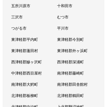
五所川原市
十和田市
三沢市
むつ市
つがる市
平川市
東津軽郡平内町
東津軽郡今別町
東津軽郡蓬田村
東津軽郡外ヶ浜町
西津軽郡鰺ヶ沢町
西津軽郡深浦町
中津軽郡西目屋村
南津軽郡藤崎町
南津軽郡大鰐町
南津軽郡田舎館村
北津軽郡板柳町
北津軽郡鶴田町
北津軽郡中泊町
上北郡野辺地町