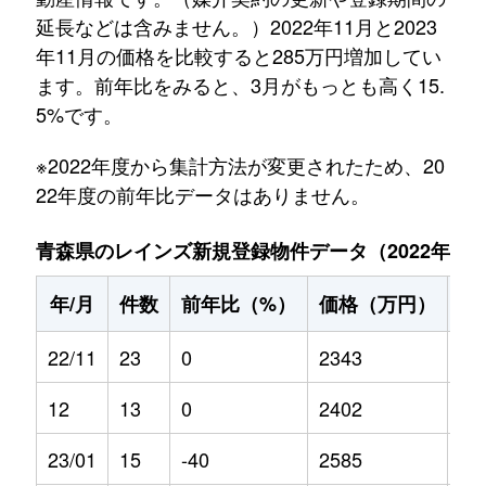
延長などは含みません。）2022年11月と2023
年11月の価格を比較すると285万円増加してい
ます。前年比をみると、3月がもっとも高く15.
5%です。
※2022年度から集計方法が変更されたため、20
22年度の前年比データはありません。
青森県のレインズ新規登録物件データ（2022年11月～
年/月
件数
前年比（%）
価格（万円）
前
22/11
23
0
2343
0
12
13
0
2402
0
23/01
15
-40
2585
6.7