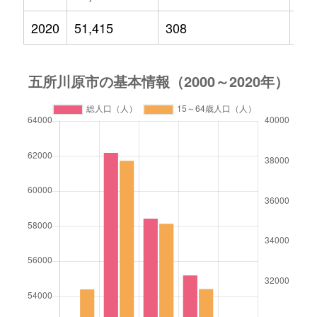
2020
51,415
308
4,8