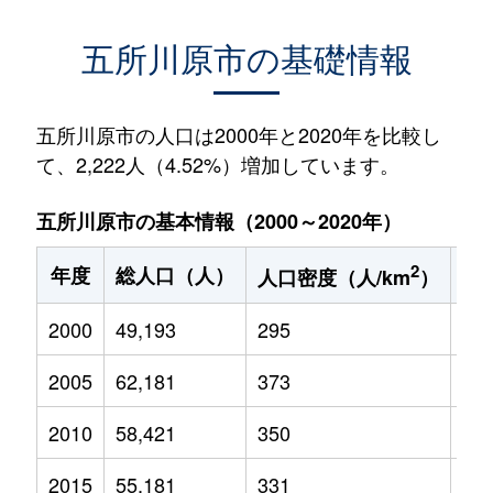
五所川原市の基礎情報
五所川原市の人口は2000年と2020年を比較し
て、2,222人（4.52%）増加しています。
五所川原市の基本情報（2000～2020年）
2
年度
総人口（人）
1
人口密度（人/km
）
2000
49,193
295
7,7
2005
62,181
373
8,6
2010
58,421
350
7,3
2015
55,181
331
6,0