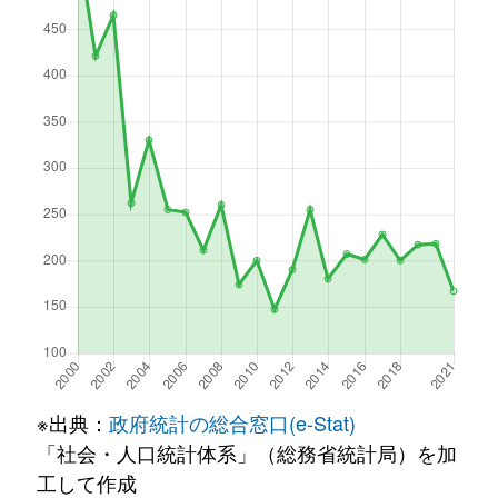
※出典：
政府統計の総合窓口(e-Stat)
「社会・人口統計体系」（総務省統計局）を加
工して作成