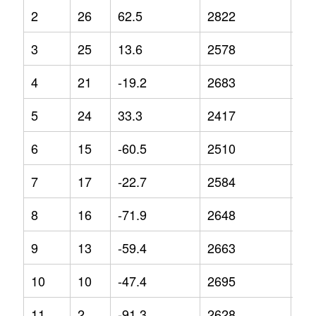
2
26
62.5
2822
14
3
25
13.6
2578
15
4
21
-19.2
2683
9.2
5
24
33.3
2417
-1.
6
15
-60.5
2510
4
7
17
-22.7
2584
8.9
8
16
-71.9
2648
10
9
13
-59.4
2663
8.4
10
10
-47.4
2695
6.6
11
2
-91.3
2628
12