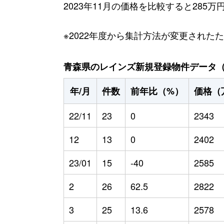
2023年11月の価格を比較すると285
※2022年度から集計方法が変更された
青森県のレインズ新規登録物件データ（20
年/月
件数
前年比（%）
価格（
22/11
23
0
2343
12
13
0
2402
23/01
15
-40
2585
2
26
62.5
2822
3
25
13.6
2578