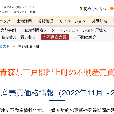
ーズ株式会社（東証グロース上
初めての方へ
ビスです 証券コード：4445
バック
土地活用
賃貸管理
リノベーション
外壁塗装
ライン講座
リビンマガジンBiz
不動産売却ご相談デスク
別売却事例
査定利用者データ
シミュレーション 戸建て
住み替え・買い替え
不動産売買
不動産仲介
青森県
三戸郡階上町
青森県三戸郡階上町の不動産売
売買価格情報（2022年11月～2
建て不動産情報です。（媒介契約の更新や登録期間の延長