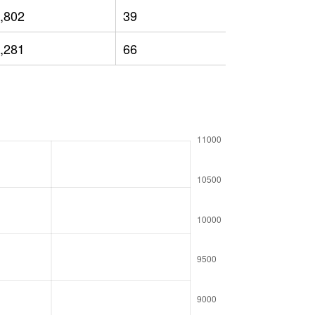
,802
39
5,862
,281
66
5,699