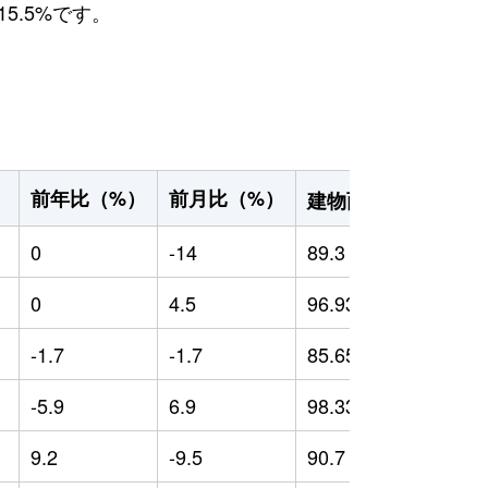
5.5%です。
2
前年比（%）
前月比（%）
）
建物面積（m
）
0
-14
89.3
0
0
4.5
96.93
0
-1.7
-1.7
85.65
-
-5.9
6.9
98.33
0
9.2
-9.5
90.7
4