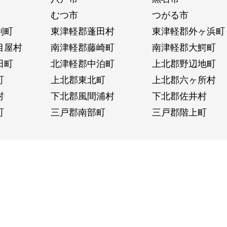
むつ市
つがる市
別町
東津軽郡蓬田村
東津軽郡外ヶ浜町
目屋村
南津軽郡藤崎町
南津軽郡大鰐町
田町
北津軽郡中泊町
上北郡野辺地町
町
上北郡東北町
上北郡六ヶ所村
村
下北郡風間浦村
下北郡佐井村
町
三戸郡南部町
三戸郡階上町