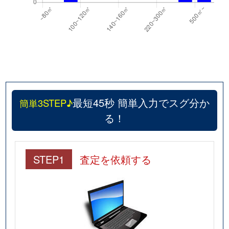
最短45秒 簡単入力でスグ分か
簡単3STEP♪
る！
STEP1
査定を依頼する