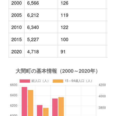
2000
6,566
126
1,1
2005
6,212
119
94
2010
6,340
122
83
2015
5,227
100
62
2020
4,718
91
50