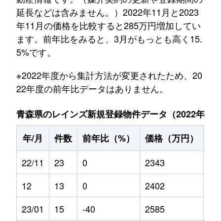
延長などは含みません。）2022年11月と2023
年11月の価格を比較すると285万円増加してい
ます。前年比をみると、3月がもっとも高く15.
5%です。
※2022年度から集計方法が変更されたため、20
22年度の前年比データはありません。
青森県のレインズ新規登録物件データ（2022年11月～
年/月
件数
前年比（%）
価格（万円）
前
22/11
23
0
2343
0
12
13
0
2402
0
23/01
15
-40
2585
6.7