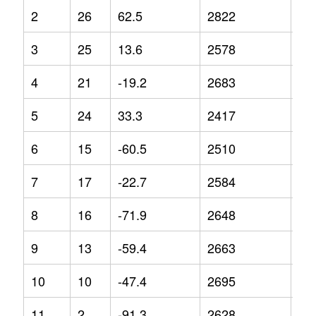
2
26
62.5
2822
14
3
25
13.6
2578
15
4
21
-19.2
2683
9.2
5
24
33.3
2417
-1.
6
15
-60.5
2510
4
7
17
-22.7
2584
8.9
8
16
-71.9
2648
10
9
13
-59.4
2663
8.4
10
10
-47.4
2695
6.6
11
2
-91.3
2628
12