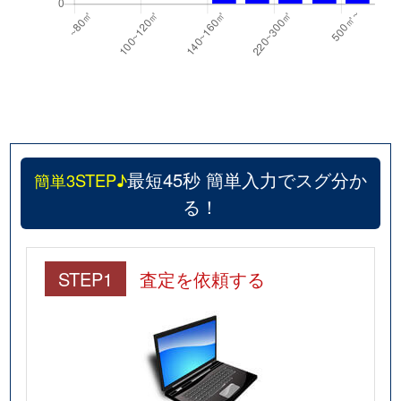
最短45秒 簡単入力でスグ分か
簡単3STEP♪
る！
STEP1
査定を依頼する