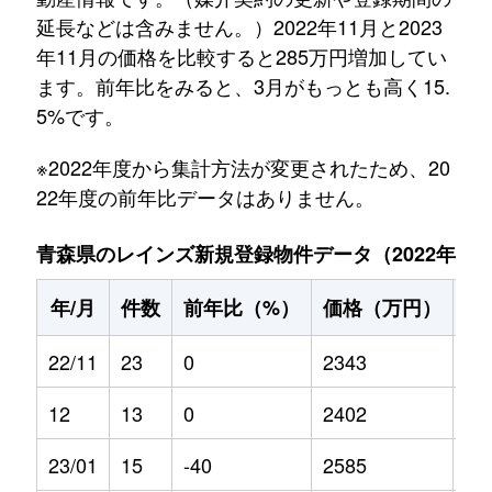
延長などは含みません。）2022年11月と2023
年11月の価格を比較すると285万円増加してい
ます。前年比をみると、3月がもっとも高く15.
5%です。
※2022年度から集計方法が変更されたため、20
22年度の前年比データはありません。
青森県のレインズ新規登録物件データ（2022年11月～
年/月
件数
前年比（%）
価格（万円）
前
22/11
23
0
2343
0
12
13
0
2402
0
23/01
15
-40
2585
6.7