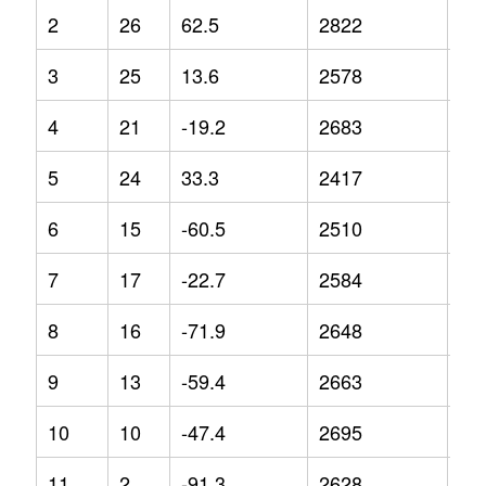
2
26
62.5
2822
14
3
25
13.6
2578
15
4
21
-19.2
2683
9.2
5
24
33.3
2417
-1.
6
15
-60.5
2510
4
7
17
-22.7
2584
8.9
8
16
-71.9
2648
10
9
13
-59.4
2663
8.4
10
10
-47.4
2695
6.6
11
2
-91.3
2628
12