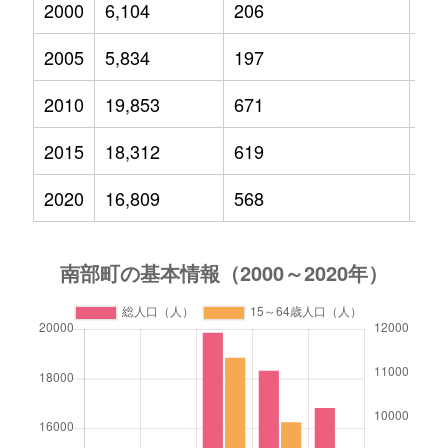
2000
6,104
206
88
2005
5,834
197
74
2010
19,853
671
2,3
2015
18,312
619
1,8
2020
16,809
568
1,5