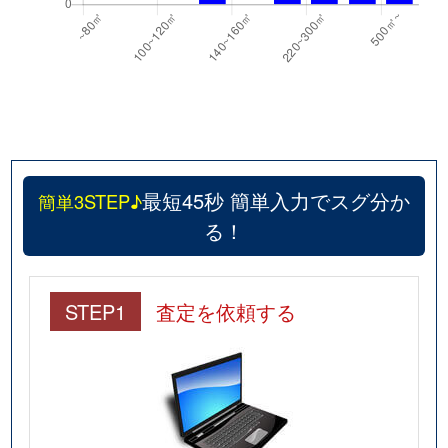
最短45秒 簡単入力でスグ分か
簡単3STEP♪
る！
STEP1
査定を依頼する