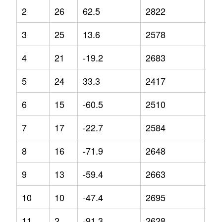
2
26
62.5
2822
14
3
25
13.6
2578
15
4
21
-19.2
2683
9.2
5
24
33.3
2417
-1.
6
15
-60.5
2510
4
7
17
-22.7
2584
8.9
8
16
-71.9
2648
10
9
13
-59.4
2663
8.4
10
10
-47.4
2695
6.6
11
2
-91.3
2628
12