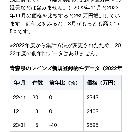
延長などは含みません。）2022年11月と2023
年11月の価格を比較すると285万円増加してい
ます。前年比をみると、3月がもっとも高く15.
5%です。
※2022年度から集計方法が変更されたため、20
22年度の前年比データはありません。
青森県のレインズ新規登録物件データ（2022年11月～
年/月
件数
前年比（%）
価格（万円）
前
22/11
23
0
2343
0
12
13
0
2402
0
23/01
15
-40
2585
6.7