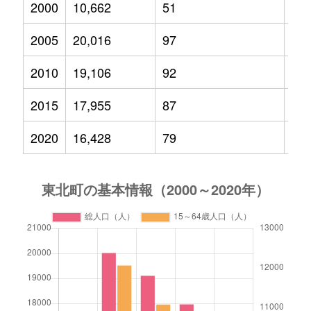
2000
10,662
51
1,5
2005
20,016
97
2,6
2010
19,106
92
2,3
2015
17,955
87
2,0
2020
16,428
79
1,7