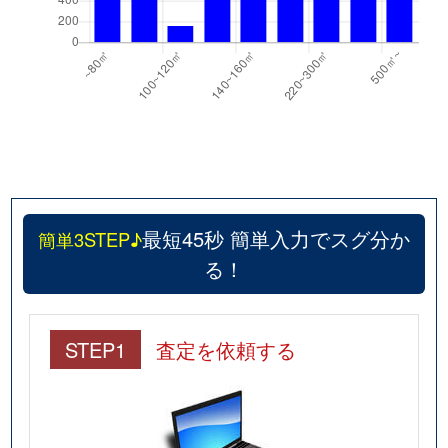
最短45秒 簡単入力でスグ分か
簡単3STEP♪
る！
STEP1
査定を依頼する