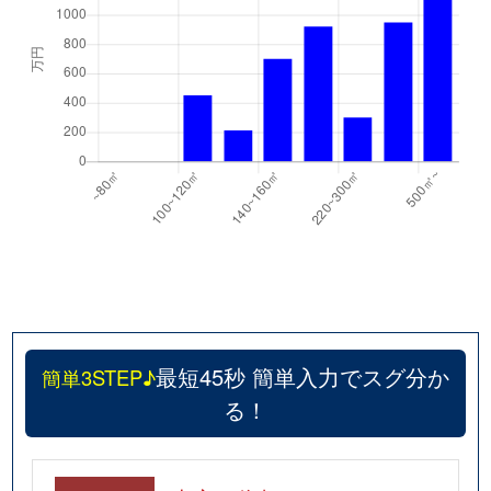
最短45秒 簡単入力でスグ分か
簡単3STEP♪
る！