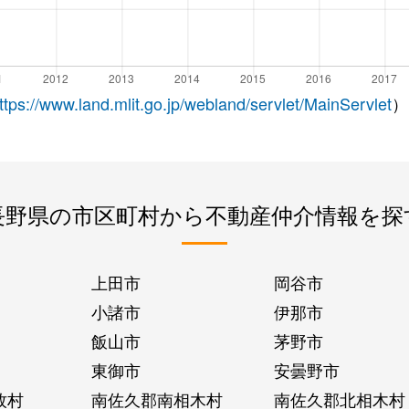
ttps://www.land.mlit.go.jp/webland/servlet/MainServlet
）
長野県の市区町村から不動産仲介情報を探
上田市
岡谷市
小諸市
伊那市
飯山市
茅野市
東御市
安曇野市
牧村
南佐久郡南相木村
南佐久郡北相木村