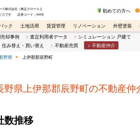
ーズ株式会社（東証グロース上
初めての方へ
ビスです 証券コード：4445
バック
土地活用
賃貸管理
リノベーション
外壁塗装
ライン講座
リビンマガジンBiz
不動産売却ご相談デスク
別売却事例
査定利用者データ
シミュレーション 戸建て
住み替え・買い替え
不動産売買
不動産仲介
長野県
上伊那郡辰野町
長野県上伊那郡辰野町の不動産仲
社数推移