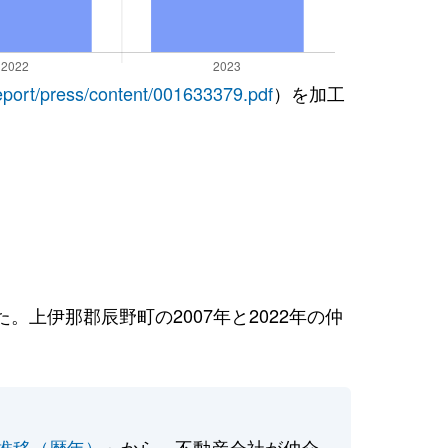
report/press/content/001633379.pdf
）を加工
上伊那郡辰野町の2007年と2022年の仲
推移（暦年）
」から、不動産会社が仲介