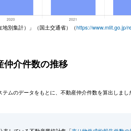
在地別集計）」（国土交通省）（
https://www.mlit.go.jp/
産仲介件数の推移
テムのデータをもとに、不動産仲介件数を算出しました。
。
公表している不動産業統計集「
売り物件成約報告件数の