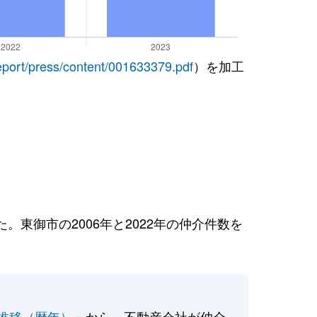
report/press/content/001633379.pdf
）を加工
東御市の2006年と2022年の仲介件数を
推移（暦年）
」から、不動産会社が仲介