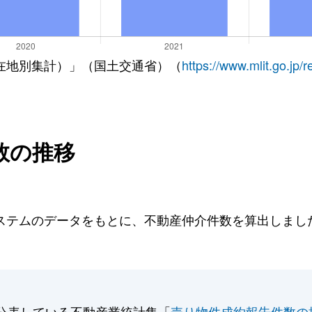
在地別集計）」（国土交通省）（
https://www.mlit.go.jp/
数の推移
テムのデータをもとに、不動産仲介件数を算出しました。
公表している不動産業統計集「
売り物件成約報告件数の