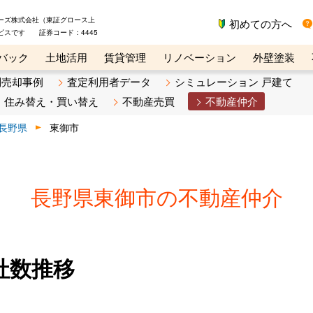
ーズ株式会社（東証グロース上
初めての方へ
ビスです 証券コード：4445
バック
土地活用
賃貸管理
リノベーション
外壁塗装
ライン講座
リビンマガジンBiz
不動産売却ご相談デスク
別売却事例
査定利用者データ
シミュレーション 戸建て
住み替え・買い替え
不動産売買
不動産仲介
長野県
東御市
長野県東御市の不動産仲介
社数推移