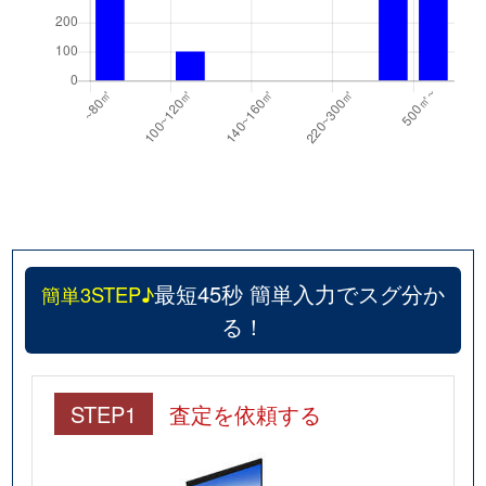
最短45秒 簡単入力でスグ分か
簡単3STEP♪
る！
STEP1
査定を依頼する