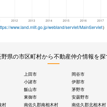
ttps://www.land.mlit.go.jp/webland/servlet/MainServlet
）
長野県の市区町村から不動産仲介情報を探
上田市
岡谷市
小諸市
伊那市
飯山市
茅野市
東御市
安曇野市
牧村
南佐久郡南相木村
南佐久郡北相木村