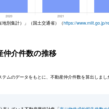
在地別集計）」（国土交通省）（
https://www.mlit.go.jp/
産仲介件数の推移
テムのデータをもとに、不動産仲介件数を算出しました。
。
公表している不動産業統計集「
売り物件成約報告件数の