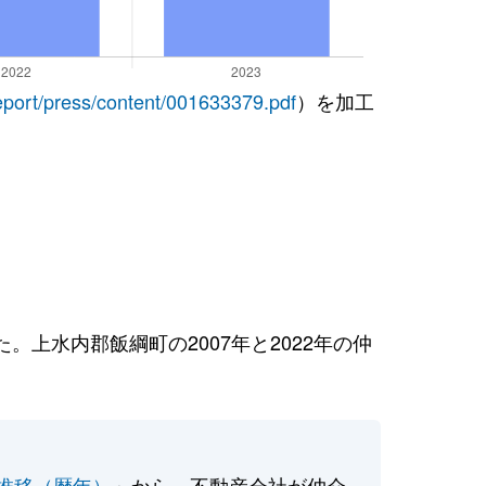
report/press/content/001633379.pdf
）を加工
上水内郡飯綱町の2007年と2022年の仲
推移（暦年）
」から、不動産会社が仲介