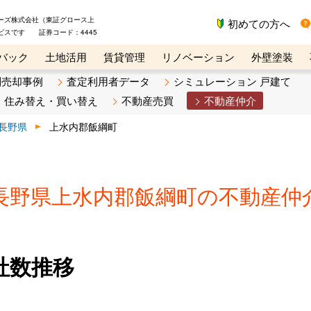
ーズ株式会社（東証グロース上
初めての方へ
ビスです 証券コード：4445
バック
土地活用
賃貸管理
リノベーション
外壁塗装
ライン講座
リビンマガジンBiz
不動産売却ご相談デスク
別売却事例
査定利用者データ
シミュレーション 戸建て
住み替え・買い替え
不動産売買
不動産仲介
長野県
上水内郡飯綱町
長野県上水内郡飯綱町の不動産仲
社数推移