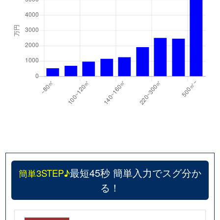
昼飯町
500万円
垂井
徒歩1時間
昼飯町
360万円
垂井
徒歩1時間
昼飯町
160万円
垂井
徒歩1時間
昼飯町
810万円
垂井
徒歩45分
藤江町
500万円
大垣
徒歩14分
牧野町
950万円
大垣
徒歩1時間
牧野町
960万円
大垣
徒歩1時間
最短45秒 簡単入力でスグ分か
簡単3STEP♪
牧野町
970万円
垂井
徒歩1時間
る！
丸の内
630万円
大垣
徒歩13分