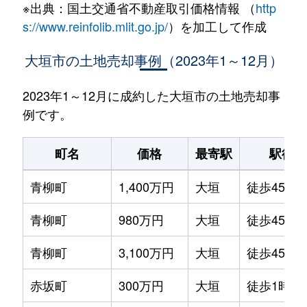
※出典：国土交通省不動産取引価格情報 （
http
s://www.reinfolib.mlit.go.jp/
）を加工して作成
大垣市の土地売却事例（2023年1～12月）
2023年1～12月に成約した大垣市の土地売却事
例です。
町名
価格
最寄駅
駅徒歩
青柳町
1,400万円
大垣
徒歩45分
青柳町
980万円
大垣
徒歩45分
青柳町
3,100万円
大垣
徒歩45分
赤坂町
300万円
大垣
徒歩1時間