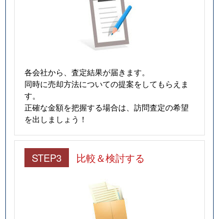
南頬町
6,800万円
大垣
徒歩23分
南若森町
1,100万円
大垣
徒歩45分
美和町
1,600万円
大垣
徒歩26分
室町
550万円
大垣
徒歩11分
各会社から、査定結果が届きます。
同時に売却方法についての提案をしてもらえま
本今町
12,000万円
大垣
徒歩45分
す。
正確な金額を把握する場合は、訪問査定の希望
八島町
480万円
大垣
徒歩18分
を出しましょう！
八島町
1,000万円
大垣
徒歩19分
STEP3
比較＆検討する
安井町
1,300万円
大垣
徒歩45分
矢道町
730万円
垂井
徒歩45分
矢道町
530万円
垂井
徒歩45分