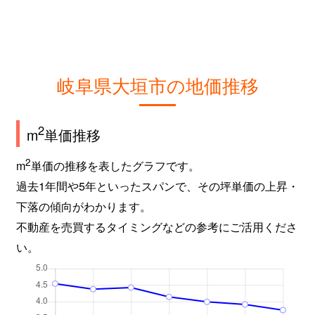
鶴見町
200万円
大垣
徒歩29分
鶴見町
400万円
大垣
徒歩45分
鶴見町
1,500万円
大垣
徒歩45分
岐阜県大垣市の地価推移
長井町
2,500万円
大垣
徒歩45分
2
m
単価推移
中川町
1,300万円
大垣
徒歩45分
2
m
単価の推移を表したグラフです。
長沢町
760万円
大垣
徒歩45分
過去1年間や5年といったスパンで、その坪単価の上昇・
長沢町
2,000万円
大垣
徒歩45分
下落の傾向がわかります。
不動産を売買するタイミングなどの参考にご活用くださ
長沢町
2,000万円
大垣
徒歩45分
い。
中野町
700万円
大垣
徒歩21分
中野町
4,400万円
大垣
徒歩45分