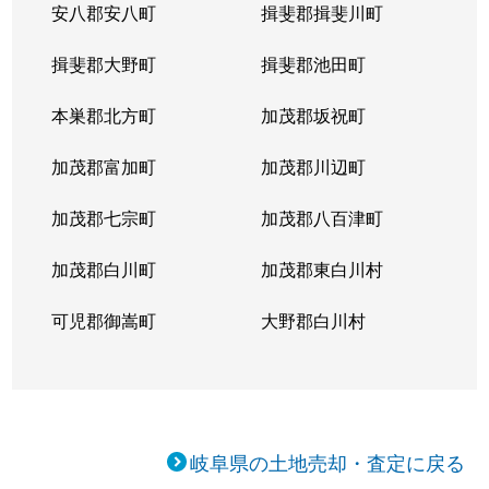
安八郡安八町
揖斐郡揖斐川町
墨俣町墨俣
900万円
穂積
徒歩45分
揖斐郡大野町
揖斐郡池田町
墨俣町墨俣
2,300万円
穂積
徒歩45分
本巣郡北方町
加茂郡坂祝町
墨俣町二ツ木
300万円
穂積
徒歩45分
加茂郡富加町
加茂郡川辺町
墨俣町二ツ木
140万円
穂積
徒歩1時間
加茂郡七宗町
加茂郡八百津町
高屋町
750万円
大垣
徒歩4分
加茂郡白川町
加茂郡東白川村
竹島町
660万円
大垣
徒歩15分
可児郡御嵩町
大野郡白川村
田町
200万円
大垣
徒歩16分
津村町
1,100万円
大垣
徒歩45分
津村町
950万円
大垣
徒歩45分
岐阜県の土地売却・査定に戻る