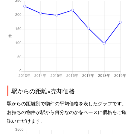
西之川町
1,500万円
大垣
徒歩45分
禾森
9,600万円
大垣
徒歩45分
禾森町
3,600万円
大垣
徒歩45分
波須
660万円
大垣
徒歩45分
馬場町
2,500万円
大垣
徒歩20分
林町
2,500万円
大垣
徒歩16分
駅からの距離×売却価格
林町
820万円
大垣
徒歩10分
駅からの距離別で物件の平均価格を表したグラフです。
林町
450万円
大垣
徒歩6分
お持ちの物件が駅から何分なのかをベースに価格をご確
林町
770万円
大垣
徒歩10分
認いただけます。