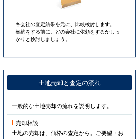
領家町
2,100万円
大垣
徒歩45分
各会社の査定結果を元に、比較検討します。
和合新町
970万円
大垣
徒歩45分
契約をする前に、どの会社に依頼をするかしっ
かりと検討しましょう。
和合本町
780万円
大垣
徒歩45分
和合本町
1,100万円
大垣
徒歩45分
和合本町
900万円
大垣
徒歩45分
土地売却と査定の流れ
割田
800万円
大垣
徒歩45分
割田
800万円
大垣
徒歩1時間
一般的な土地売却の流れを説明します。
売却相談
土地の売却は、価格の査定から。ご要望・お