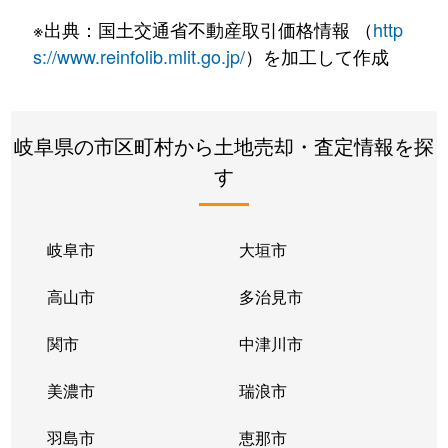
桐ヶ崎町
1,100万円
大垣
徒歩6分
※出典：国土交通省不動産取引価格情報 （
http
桐ヶ崎町
1,500万円
大垣
徒歩6分
s://www.reinfolib.mlit.go.jp/
）を加工して作成
木呂町
320万円
大垣
徒歩45分
岐阜県の市区町村から土地売却・査定情報を探
熊野町
700万円
大垣
徒歩1時間
す
熊野町
880万円
大垣
徒歩1時間
小泉町
650万円
大垣
徒歩45分
岐阜市
大垣市
小泉町
590万円
大垣
徒歩45分
高山市
多治見市
小野
1,200万円
大垣
徒歩45分
関市
中津川市
小野
4,800万円
大垣
徒歩45分
美濃市
瑞浪市
小野
4,400万円
大垣
徒歩45分
羽島市
恵那市