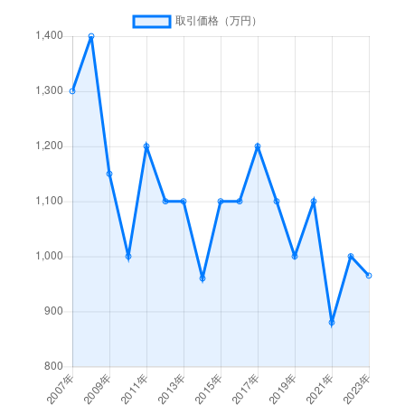
上石津町牧田
100万円
関ケ原
徒歩26分
上石津町牧田
150万円
関ケ原
徒歩25分
川口
500万円
大垣
徒歩1時間
神田町
1,500万円
大垣
徒歩15分
神田町
6,100万円
大垣
徒歩15分
神田町
860万円
大垣
徒歩16分
北切石町
1,500万円
大垣
徒歩19分
木戸町
500万円
大垣
徒歩19分
久徳町
5,700万円
大垣
徒歩45分