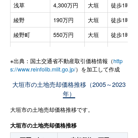
浅草
4,300万円
大垣
徒歩1時間
綾野
190万円
大垣
徒歩1時間
綾野町
550万円
大垣
徒歩1時間
荒尾玉池
900万円
大垣
徒歩1時間
※出典：国土交通省不動産取引価格情報（
http
荒尾町
780万円
大垣
徒歩1時間
s://www.reinfolib.mlit.go.jp/
）を加工して作成
荒尾町
800万円
大垣
徒歩45分
大垣市の土地売却価格推移（2005～2023
年）
荒尾町
900万円
大垣
徒歩45分
荒川町
5,600万円
大垣
徒歩45分
大垣市の土地売却価格推移です。
池尻町
630万円
大垣
徒歩45分
大垣市の土地売却価格推移