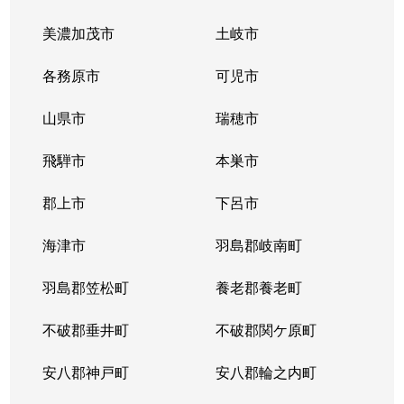
静里町
3,000万円
大垣
徒歩45分
美濃加茂市
土岐市
静里町
1,100万円
大垣
徒歩45分
各務原市
可児市
宿地町
1,200万円
大垣
徒歩21分
山県市
瑞穂市
宿地町
520万円
大垣
徒歩19分
飛騨市
本巣市
上面
1,000万円
大垣
徒歩45分
郡上市
下呂市
上面
990万円
大垣
徒歩45分
海津市
羽島郡岐南町
新開町
羽島郡笠松町
100万円
養老郡養老町
大垣
徒歩45分
不破郡垂井町
不破郡関ケ原町
新長沢町
1,000万円
大垣
徒歩45分
安八郡神戸町
安八郡輪之内町
新長松
580万円
垂井
徒歩45分