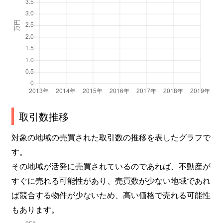
中野町
2,700万円
大垣
徒歩28分
中野町
1,800万円
大垣
徒歩28分
中町
780万円
大垣
徒歩8分
長松町
900万円
大垣
徒歩1時間
長松町
870万円
垂井
徒歩45分
取引数推移
長松町
1,300万円
垂井
徒歩45分
対象の地域の売買された取引数の推移を表したグラフで
す。
長松町
350万円
垂井
徒歩1時間
その地域が活発に売買されているのであれば、不動産が
すぐに売れる可能性があり、売買数が少ない地域であれ
長松町
1,700万円
垂井
徒歩45分
ば競合する物件が少ないため、高い価格で売れる可能性
西外側町
650万円
大垣
徒歩18分
もあります。