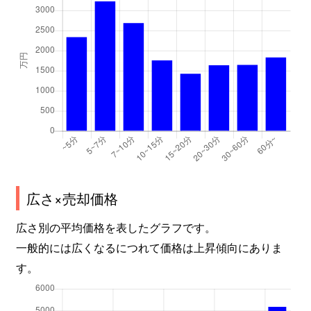
林町
2,700万円
大垣
徒歩11分
林町
1,200万円
大垣
徒歩13分
林町
2,700万円
大垣
徒歩16分
林町
1,400万円
大垣
徒歩15分
東前
1,400万円
大垣
徒歩45分
東前
2,100万円
大垣
徒歩45分
広さ×売却価格
東前
370万円
大垣
徒歩45分
広さ別の平均価格を表したグラフです。
日の出町
1,200万円
大垣
徒歩25分
一般的には広くなるにつれて価格は上昇傾向にありま
平町
300万円
大垣
徒歩1時間
す。
平町
150万円
大垣
徒歩1時間