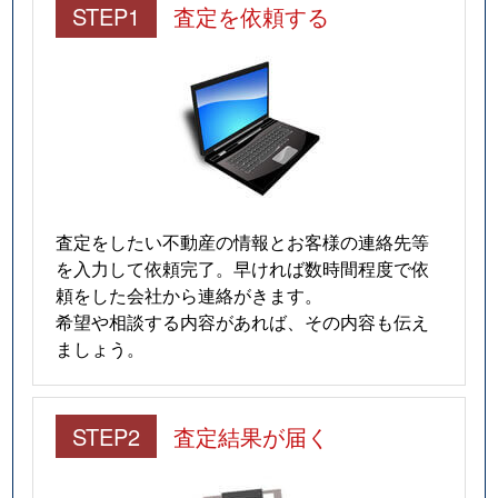
STEP1
査定を依頼する
万石
960万円
大垣
徒歩45分
三塚町
5,500万円
大垣
徒歩20分
三塚町
1,100万円
大垣
徒歩23分
三津屋町
1,400万円
大垣
徒歩45分
見取町
1,600万円
大垣
徒歩16分
査定をしたい不動産の情報とお客様の連絡先等
を入力して依頼完了。早ければ数時間程度で依
見取町
1,900万円
大垣
徒歩9分
頼をした会社から連絡がきます。
希望や相談する内容があれば、その内容も伝え
南一色町
920万円
大垣
徒歩28分
ましょう。
南一色町
660万円
大垣
徒歩29分
STEP2
査定結果が届く
南切石町
11,000万円
大垣
徒歩25分