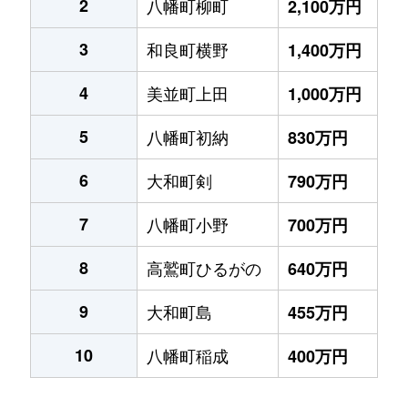
2
八幡町柳町
2,100万円
3
和良町横野
1,400万円
4
美並町上田
1,000万円
5
八幡町初納
830万円
6
大和町剣
790万円
7
八幡町小野
700万円
8
高鷲町ひるがの
640万円
9
大和町島
455万円
10
八幡町稲成
400万円