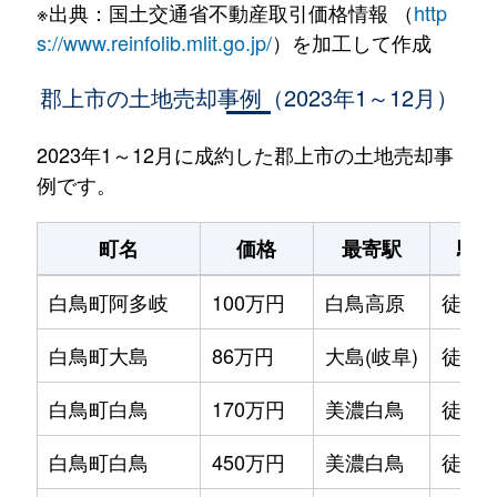
※出典：国土交通省不動産取引価格情報 （
http
s://www.reinfolib.mlit.go.jp/
）を加工して作成
郡上市の土地売却事例（2023年1～12月）
2023年1～12月に成約した郡上市の土地売却事
例です。
町名
価格
最寄駅
駅徒
白鳥町阿多岐
100万円
白鳥高原
徒歩2
白鳥町大島
86万円
大島(岐阜)
徒歩9
白鳥町白鳥
170万円
美濃白鳥
徒歩9
白鳥町白鳥
450万円
美濃白鳥
徒歩6