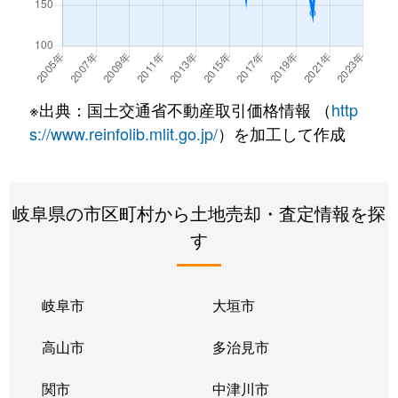
大和町島
280万円
山田(岐阜)
徒歩1
大和町島
630万円
山田(岐阜)
徒歩2
大和町剣
790万円
郡上大和
徒歩1
※出典：国土交通省不動産取引価格情報 （
http
大和町万場
300万円
上万場
徒歩1
s://www.reinfolib.mlit.go.jp/
）を加工して作成
和良町宮地
100万円
飛騨金山
徒歩2
岐阜県の市区町村から土地売却・査定情報を探
和良町横野
1,400万円
飛騨金山
徒歩2
す
岐阜市
大垣市
高山市
多治見市
関市
中津川市