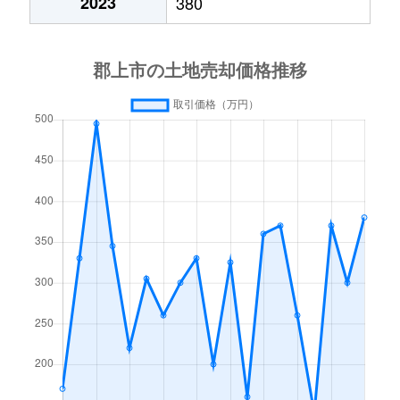
2023
380
八幡町城南町
2,200万円
郡上八幡
徒歩2
八幡町初納
820万円
郡上八幡
徒歩4
八幡町初納
840万円
郡上八幡
徒歩4
八幡町中坪
350万円
自然園前
徒歩4
八幡町柳町
2,100万円
郡上八幡
徒歩2
美並町上田
1,000万円
福野(岐阜)
徒歩1
美並町白山
140万円
美並苅安
徒歩9
明宝奥住
1万円
郡上八幡
徒歩2
大和町小間見
27万円
郡上大和
徒歩2