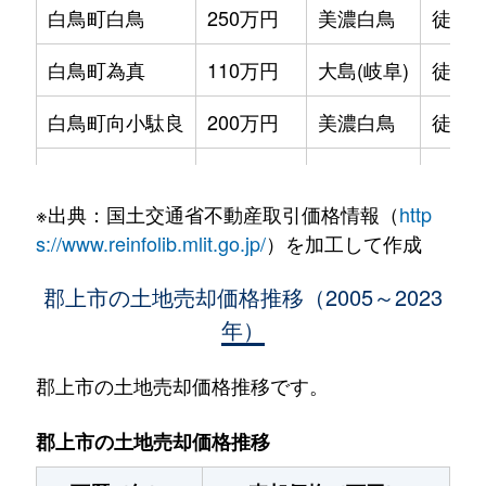
白鳥町白鳥
250万円
美濃白鳥
徒歩6
白鳥町為真
110万円
大島(岐阜)
徒歩1
白鳥町向小駄良
200万円
美濃白鳥
徒歩1
高鷲町鮎立
300万円
北濃
徒歩2
※出典：国土交通省不動産取引価格情報（
http
高鷲町鮎立
100万円
北濃
徒歩2
s://www.reinfolib.mlit.go.jp/
）を加工して作成
高鷲町鮎立
700万円
北濃
徒歩2
郡上市の土地売却価格推移（2005～2023
年）
高鷲町大鷲
5万円
北濃
徒歩2
高鷲町大鷲
20万円
北濃
徒歩2
郡上市の土地売却価格推移です。
高鷲町ひるがの
770万円
北濃
徒歩2
郡上市の土地売却価格推移