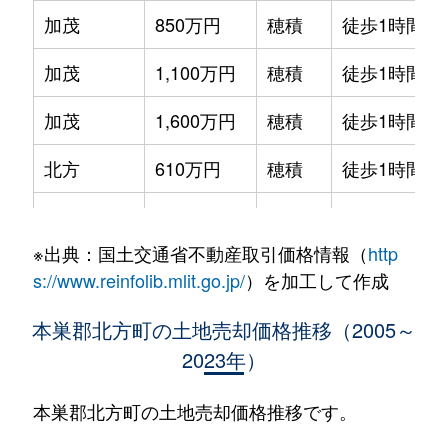
加茂
850万円
穂積
徒歩1時間15
加茂
1,100万円
穂積
徒歩1時間15
加茂
1,600万円
穂積
徒歩1時間15
北方
610万円
穂積
徒歩1時間15
北方
3,000万円
穂積
徒歩1時間15
※出典：国土交通省不動産取引価格情報（
http
北方
300万円
穂積
徒歩1時間15
s://www.reinfolib.mlit.go.jp/
）を加工して作成
小柳
1,100万円
穂積
徒歩1時間15
本巣郡北方町の土地売却価格推移（2005～
2023年）
小柳
32,000万円
穂積
徒歩1時間15
栄町
530万円
穂積
徒歩1時間15
本巣郡北方町の土地売却価格推移です。