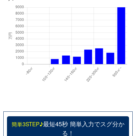
最短45秒 簡単入力でスグ分か
簡単3STEP♪
る！