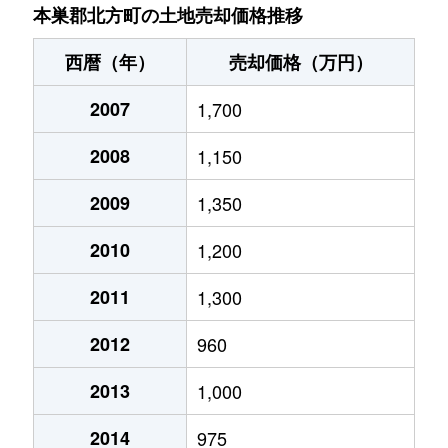
芝原中町
650万円
穂積
徒歩1時間15
本巣郡北方町の土地売却価格推移
芝原西町
2,400万円
穂積
徒歩1時間45
西暦（年）
売却価格（万円）
芝原東町
1,300万円
穂積
徒歩1時間15
2007
1,700
曲路
3,300万円
穂積
徒歩1時間15
2008
1,150
高屋石末
2,400万円
穂積
徒歩45分
2009
1,350
高屋伊勢田
9,200万円
穂積
徒歩45分
2010
1,200
高屋条里
1,400万円
穂積
徒歩45分
2011
1,300
2012
960
柱本
200万円
穂積
徒歩45分
2013
1,000
柱本南
1,100万円
穂積
徒歩45分
2014
975
柱本南
1,100万円
穂積
徒歩45分