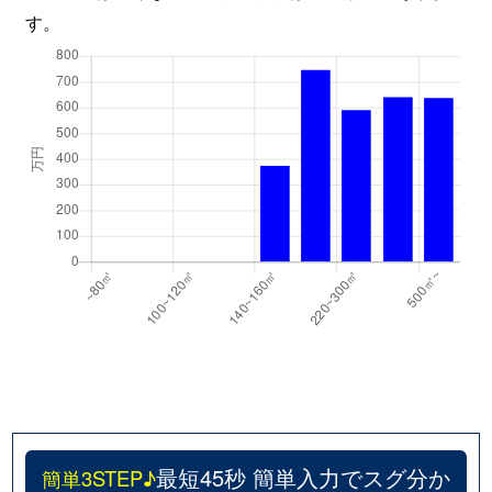
す。
最短45秒 簡単入力でスグ分か
簡単3STEP♪