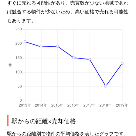
すぐに売れる可能性があり、売買数が少ない地域であれ
那加前洞新町
1,600万円
市民公園前
ば競合する物件が少ないため、高い価格で売れる可能性
那加前洞新町
1,300万円
市民公園前
もあります。
那加前洞新町
1,000万円
市民公園前
那加前洞新町
4,000万円
市民公園前
那加前洞新町
1,700万円
那加
那加南栄町
1,200万円
市民公園前
那加元町
920万円
新那加
那加雄飛ケ丘町
130万円
各務原市役所前
駅からの距離×売却価格
成清町
150万円
新加納
駅からの距離別で物件の平均価格を表したグラフです。