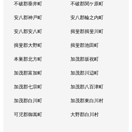
不破郡垂井町
不破郡関ケ原町
蘇原申子町
1,500万円
六軒(岐阜)
安八郡神戸町
安八郡輪之内町
蘇原沢上町
1,700万円
六軒(岐阜)
安八郡安八町
揖斐郡揖斐川町
蘇原沢上町
1,500万円
六軒(岐阜)
揖斐郡大野町
揖斐郡池田町
蘇原寺島町
1,300万円
六軒(岐阜)
本巣郡北方町
加茂郡坂祝町
蘇原野口町
1,400万円
蘇原
加茂郡富加町
加茂郡川辺町
蘇原野口町
7,000万円
六軒(岐阜)
加茂郡七宗町
加茂郡八百津町
蘇原花園町
2,600万円
各務原市役所前
加茂郡白川町
加茂郡東白川村
蘇原花園町
5,000万円
各務原市役所前
可児郡御嵩町
大野郡白川村
蘇原古市場町
220万円
六軒(岐阜)