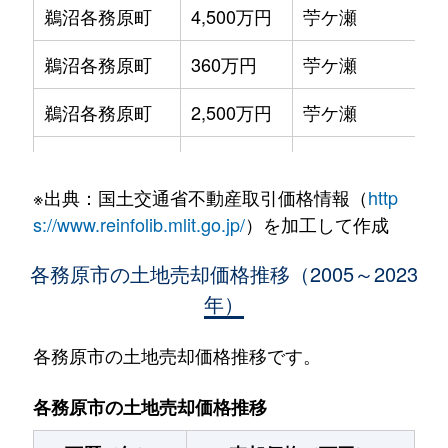
鵜沼各務原町
4,500万円
苧ケ瀬
鵜沼各務原町
360万円
苧ケ瀬
鵜沼各務原町
2,500万円
苧ケ瀬
鵜沼各務原町
240万円
苧ケ瀬
※出典：国土交通省不動産取引価格情報（
http
鵜沼各務原町
1,200万円
名電各務原
s://www.reinfolib.mlit.go.jp/
）を加工して作成
鵜沼各務原町
1,900万円
名電各務原
各務原市の土地売却価格推移（2005～2023
年）
鵜沼各務原町
1,300万円
名電各務原
鵜沼川崎町
1,500万円
三柿野
各務原市の土地売却価格推移です。
鵜沼川崎町
400万円
三柿野
各務原市の土地売却価格推移