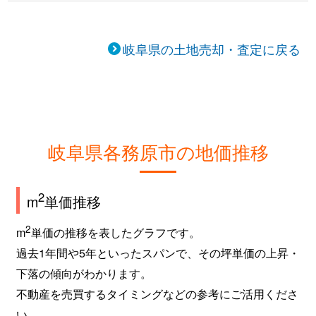
蘇原持田町
460万円
二十軒
蘇原吉野町
1,300万円
六軒(岐阜)
岐阜県の土地売却・査定に戻る
那加桐野町
580万円
新加納
那加桜町
1,300万円
各務原市役所前
那加桜町
1,800万円
各務原市役所前
岐阜県各務原市の地価推移
那加新加納町
1,600万円
新加納
2
m
単価推移
那加新加納町
13,000万円
新加納
2
m
単価の推移を表したグラフです。
那加新加納町
1,400万円
新加納
過去1年間や5年といったスパンで、その坪単価の上昇・
那加新田町
990万円
新加納
下落の傾向がわかります。
不動産を売買するタイミングなどの参考にご活用くださ
那加住吉町
450万円
各務原市役所前
い。