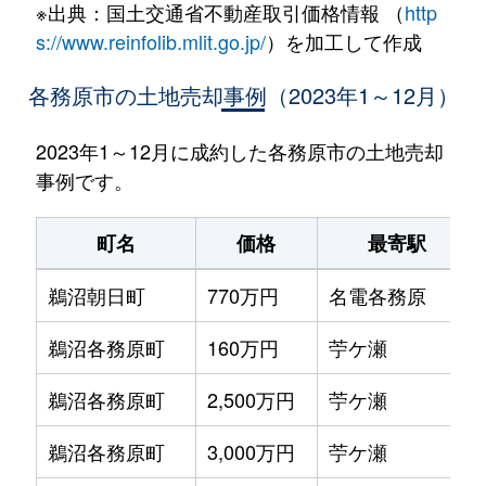
※出典：国土交通省不動産取引価格情報 （
http
s://www.reinfolib.mlit.go.jp/
）を加工して作成
各務原市の土地売却事例（2023年1～12月）
2023年1～12月に成約した各務原市の土地売却
事例です。
町名
価格
最寄駅
鵜沼朝日町
770万円
名電各務原
鵜沼各務原町
160万円
苧ケ瀬
鵜沼各務原町
2,500万円
苧ケ瀬
鵜沼各務原町
3,000万円
苧ケ瀬