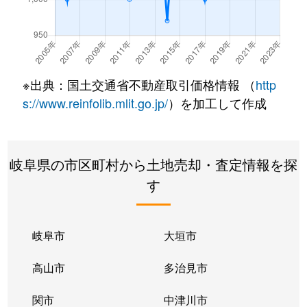
川島小網町
650万円
江南(愛知)
川島河田町
700万円
木曽川
川島河田町
890万円
木曽川
※出典：国土交通省不動産取引価格情報 （
http
川島河田町
1,200万円
江南(愛知)
s://www.reinfolib.mlit.go.jp/
）を加工して作成
川島松倉町
1,300万円
木曽川
岐阜県の市区町村から土地売却・査定情報を探
川島松倉町
520万円
木曽川
す
川島松原町
1,100万円
木曽川
川島緑町
700万円
木曽川
岐阜市
大垣市
川島緑町
710万円
木曽川
高山市
多治見市
川島緑町
530万円
木曽川
関市
中津川市