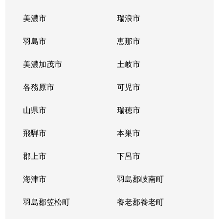
下中屋町
30万円
新那加
美濃市
瑞浪市
新鵜沼台
1,300万円
鵜沼
羽島市
恵那市
蘇原旭町
610万円
蘇原
美濃加茂市
土岐市
蘇原旭町
590万円
蘇原
各務原市
可児市
蘇原菊園町
880万円
蘇原
山県市
瑞穂市
蘇原菊園町
2,000万円
蘇原
飛騨市
本巣市
蘇原希望町
郡上市
1,700万円
下呂市
各務原市役所前
海津市
羽島郡岐南町
蘇原申子町
1,500万円
六軒(岐阜)
羽島郡笠松町
養老郡養老町
蘇原申子町
3,800万円
六軒(岐阜)