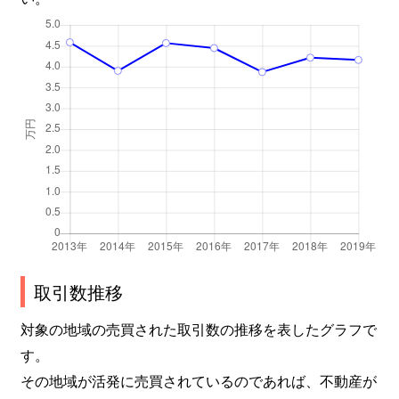
那加住吉町
1,300万円
六軒(岐阜)
那加大門町
100万円
高田橋
那加大門町
110万円
高田橋
那加西市場町
1,200万円
新加納
那加西市場町
940万円
新加納
那加西市場町
1,300万円
新加納
那加西野町
1,100万円
新那加
取引数推移
那加日吉町
2,400万円
新加納
対象の地域の売買された取引数の推移を表したグラフで
す。
那加前洞新町
1,400万円
市民公園前
その地域が活発に売買されているのであれば、不動産が