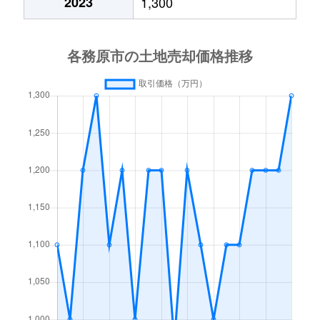
2023
1,300
鵜沼山崎町
4,000万円
鵜沼
大佐野町
1,900万円
新那加
各務おがせ町
1,200万円
苧ケ瀬
各務西町
300万円
各務ケ原
各務西町
950万円
二十軒
各務山
22,000万円
二十軒
川島笠田町
270万円
木曽川
川島小網町
2,000万円
江南(愛知)
川島小網町
1,600万円
江南(愛知)