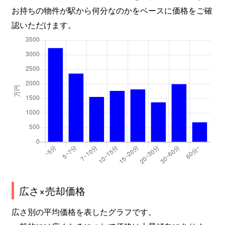
成清町
900万円
新加納
お持ちの物件が駅から何分なのかをベースに価格をご確
成清町
100万円
新加納
認いただけます。
成清町
1,600万円
新加納
東山
1,300万円
蘇原
東山
1,200万円
蘇原
前渡東町
400万円
二十軒
三井北町
1,300万円
市民公園前
三井町
1,100万円
市民公園前
広さ×売却価格
三井町
610万円
新那加
広さ別の平均価格を表したグラフです。
三井町
540万円
新那加