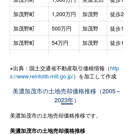
加茂野町
1,200万円
加茂野
徒歩2分
加茂野町
500万円
加茂野
徒歩16分
加茂野町
54万円
加茂野
徒歩15分
加茂野町
670万円
加茂野
徒歩3分
※出典：国土交通省不動産取引価格情報（
http
加茂野町
1,200万円
加茂野
徒歩9分
s://www.reinfolib.mlit.go.jp/
）を加工して作成
加茂野町
800万円
加茂野
徒歩11分
美濃加茂市の土地売却価格推移（2005～
2023年）
加茂野町
780万円
加茂野
徒歩13分
加茂野町
200万円
加茂野
徒歩45分
美濃加茂市の土地売却価格推移です。
加茂野町
150万円
加茂野
徒歩18分
美濃加茂市の土地売却価格推移