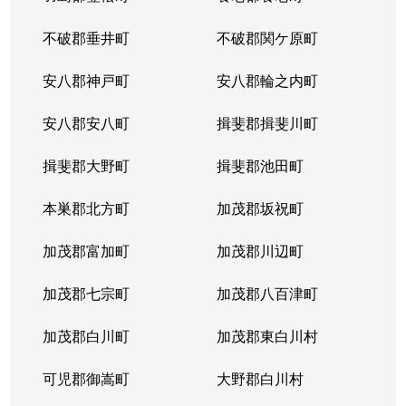
不破郡垂井町
不破郡関ケ原町
蜂屋町
2,300万円
美濃太田
徒歩18分
安八郡神戸町
安八郡輪之内町
本郷町
1,500万円
古井
徒歩23分
安八郡安八町
揖斐郡揖斐川町
本郷町
500万円
古井
徒歩21分
揖斐郡大野町
揖斐郡池田町
本郷町
5,300万円
古井
徒歩11分
本巣郡北方町
加茂郡坂祝町
本郷町
800万円
古井
徒歩11分
加茂郡富加町
加茂郡川辺町
本郷町
700万円
古井
徒歩6分
加茂郡七宗町
加茂郡八百津町
本郷町
200万円
古井
徒歩12分
加茂郡白川町
加茂郡東白川村
本郷町
1,000万円
古井
徒歩23分
可児郡御嵩町
大野郡白川村
本郷町
3,300万円
古井
徒歩23分