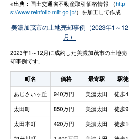
※出典：国土交通省不動産取引価格情報 （
http
s://www.reinfolib.mlit.go.jp/
）を加工して作成
美濃加茂市の土地売却事例（2023年1～12
月）
2023年1～12月に成約した美濃加茂市の土地売
却事例です。
町名
価格
最寄駅
駅徒歩
あじさいヶ丘
940万円
美濃太田
徒歩45分
太田町
850万円
美濃太田
徒歩9分
太田本町
420万円
美濃太田
徒歩16分
加茂川町
1,600万円
美濃太田
徒歩12分