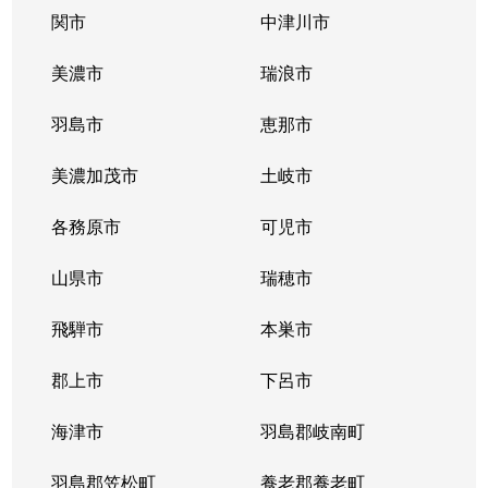
西町
870万円
前平公園
徒歩7分
関市
中津川市
西町
350万円
前平公園
徒歩1分
美濃市
瑞浪市
西町
500万円
美濃太田
徒歩24分
羽島市
恵那市
蜂屋町
750万円
加茂野
徒歩45分
美濃加茂市
土岐市
蜂屋町
620万円
加茂野
徒歩14分
各務原市
可児市
蜂屋町
33万円
加茂野
徒歩29分
山県市
瑞穂市
蜂屋町
650万円
加茂野
徒歩20分
飛騨市
本巣市
蜂屋町
郡上市
38万円
下呂市
美濃太田
徒歩45分
海津市
羽島郡岐南町
蜂屋町
1,300万円
美濃太田
徒歩19分
羽島郡笠松町
養老郡養老町
蜂屋町
3,900万円
美濃太田
徒歩19分