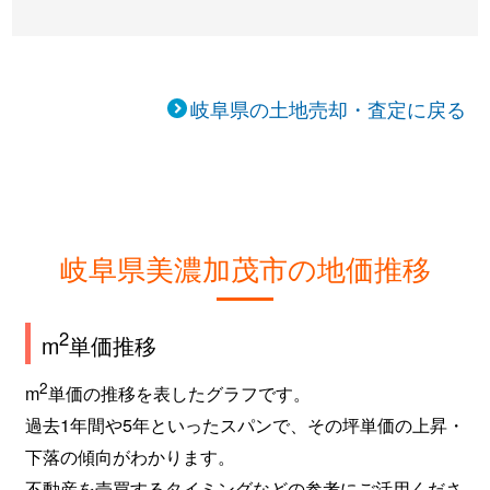
本郷町
5,300万円
古井
徒歩20分
本郷町
880万円
美濃太田
徒歩45分
岐阜県の土地売却・査定に戻る
本郷町
330万円
美濃太田
徒歩28分
本郷町
2,200万円
美濃太田
徒歩28分
本郷町
370万円
美濃太田
徒歩25分
岐阜県美濃加茂市の地価推移
本郷町
2,000万円
美濃太田
徒歩45分
2
m
単価推移
本郷町
980万円
美濃川合
徒歩9分
2
m
単価の推移を表したグラフです。
牧野
200万円
古井
徒歩45分
過去1年間や5年といったスパンで、その坪単価の上昇・
森山町
100万円
古井
徒歩15分
下落の傾向がわかります。
不動産を売買するタイミングなどの参考にご活用くださ