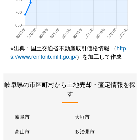
中部台
2,500万円
美濃太田
徒歩45分
中部台
1,200万円
美濃太田
徒歩45分
中部台
1,200万円
美濃太田
徒歩45分
※出典：国土交通省不動産取引価格情報 （
http
中部台
1,000万円
美濃太田
徒歩23分
s://www.reinfolib.mlit.go.jp/
）を加工して作成
中部台
990万円
美濃太田
徒歩45分
岐阜県の市区町村から土地売却・査定情報を探
中富町
930万円
美濃太田
徒歩6分
す
西町
2,000万円
前平公園
徒歩11分
西町
860万円
前平公園
徒歩7分
岐阜市
大垣市
西町
790万円
前平公園
徒歩1分
高山市
多治見市