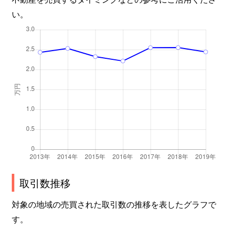
山手町
250万円
美濃太田
徒歩16分
い。
山手町
4,100万円
美濃太田
徒歩14分
山之上町
6,200万円
古井
徒歩45分
取引数推移
対象の地域の売買された取引数の推移を表したグラフで
す。