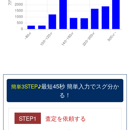
最短45秒 簡単入力でスグ分か
簡単3STEP♪
る！
STEP1
査定を依頼する