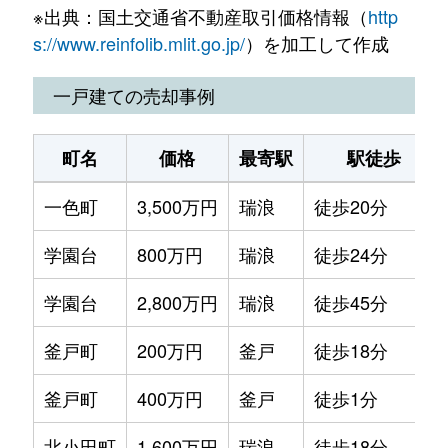
※出典：国土交通省不動産取引価格情報（
http
北小田町
1,300万円
瑞浪
徒歩23分
s://www.reinfolib.mlit.go.jp/
）を加工して作成
陶町
300万円
瑞浪
徒歩2時間
一戸建ての売却事例
陶町
120万円
瑞浪
徒歩2時間
町名
価格
最寄駅
駅徒歩
須野志町
1,000万円
瑞浪
徒歩14分
一色町
3,500万円
瑞浪
徒歩20分
樽上町
500万円
瑞浪
徒歩13分
学園台
800万円
瑞浪
徒歩24分
土岐町
60万円
瑞浪
徒歩19分
学園台
2,800万円
瑞浪
徒歩45分
土岐町
1,500万円
瑞浪
徒歩4分
釜戸町
200万円
釜戸
徒歩18分
土岐町
370万円
瑞浪
徒歩4分
釜戸町
400万円
釜戸
徒歩1分
土岐町
200万円
瑞浪
徒歩25分
北小田町
1,600万円
瑞浪
徒歩18分