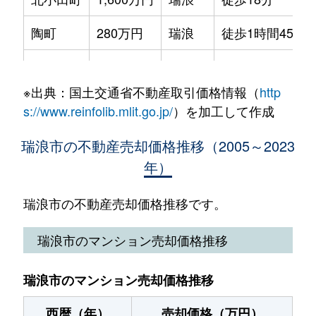
土岐町
15万円
瑞浪
徒歩26分
陶町
280万円
瑞浪
徒歩1時間45分
土岐町
780万円
瑞浪
徒歩24分
陶町
150万円
瑞浪
徒歩2時間
土岐町
860万円
瑞浪
徒歩15分
※出典：国土交通省不動産取引価格情報（
http
陶町
190万円
瑞浪
徒歩2時間
土岐町
1,100万円
瑞浪
徒歩4分
s://www.reinfolib.mlit.go.jp/
）を加工して作成
樽上町
1,500万円
瑞浪
徒歩15分
西小田町
1,100万円
瑞浪
徒歩28分
瑞浪市の不動産売却価格推移（2005～2023
年）
土岐町
500万円
瑞浪
徒歩20分
西小田町
1,700万円
瑞浪
徒歩45分
土岐町
2,400万円
瑞浪
徒歩9分
瑞浪市の不動産売却価格推移です。
日吉町
39万円
瑞浪
徒歩1時間45分
土岐町
2,500万円
瑞浪
徒歩7分
瑞浪市のマンション売却価格推移
日吉町
100万円
瑞浪
徒歩1時間15分
土岐町
700万円
瑞浪
徒歩9分
穂並
1,200万円
瑞浪
徒歩23分
瑞浪市のマンション売却価格推移
土岐町
1,700万円
瑞浪
徒歩12分
穂並
850万円
瑞浪
徒歩23分
西暦（年）
売却価格（万円）