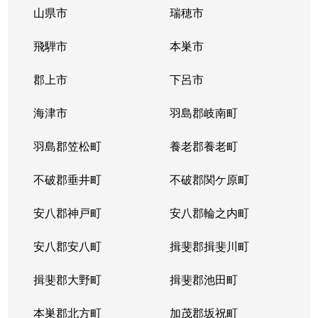
山県市
瑞穂市
飛騨市
本巣市
郡上市
下呂市
海津市
羽島郡岐南町
羽島郡笠松町
養老郡養老町
不破郡垂井町
不破郡関ケ原町
安八郡神戸町
安八郡輪之内町
安八郡安八町
揖斐郡揖斐川町
揖斐郡大野町
揖斐郡池田町
本巣郡北方町
加茂郡坂祝町