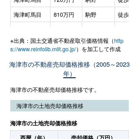
海津町馬目
810万円
駒野
徒歩45
海津町馬目
550万円
駒野
徒歩45
※出典：国土交通省不動産取引価格情報（
http
南濃町奥条
5,000万円
駒野
徒歩11
s://www.reinfolib.mlit.go.jp/
）を加工して作成
南濃町駒野
1,000万円
駒野
徒歩3分
海津市の不動産売却価格推移（2005～2023
年）
南濃町境
1,400万円
美濃松山
徒歩13
南濃町境
300万円
美濃松山
徒歩18
海津市の不動産売却価格推移です。
南濃町松山
50万円
美濃松山
徒歩10
海津市の土地売却価格推移
南濃町松山
2,700万円
美濃松山
徒歩4分
海津市の土地売却価格推移
南濃町吉田
1,400万円
美濃松山
徒歩5分
西暦（年）
売却価格（万円）