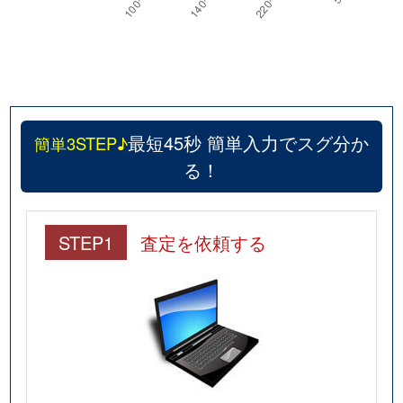
最短45秒 簡単入力でスグ分か
簡単3STEP♪
る！
STEP1
査定を依頼する