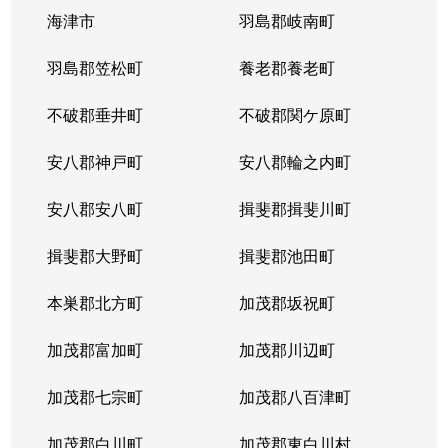
海津市
羽島郡岐南町
羽島郡笠松町
養老郡養老町
不破郡垂井町
不破郡関ケ原町
安八郡神戸町
安八郡輪之内町
安八郡安八町
揖斐郡揖斐川町
揖斐郡大野町
揖斐郡池田町
本巣郡北方町
加茂郡坂祝町
加茂郡富加町
加茂郡川辺町
加茂郡七宗町
加茂郡八百津町
加茂郡白川町
加茂郡東白川村