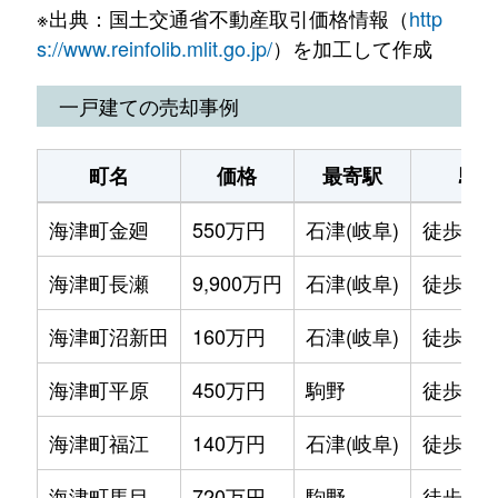
※出典：国土交通省不動産取引価格情報（
http
南濃町駒野
500万円
駒野
徒歩11分
s://www.reinfolib.mlit.go.jp/
）を加工して作成
南濃町駒野
100万円
駒野
徒歩7分
一戸建ての売却事例
南濃町境
150万円
美濃松山
徒歩16分
町名
価格
最寄駅
駅
南濃町田鶴
350万円
美濃松山
徒歩4分
海津町金廻
550万円
石津(岐阜)
徒歩1時
南濃町津屋
150万円
美濃津屋
徒歩4分
海津町長瀬
9,900万円
石津(岐阜)
徒歩1時
平田町今尾
700万円
駒野
徒歩1時間
海津町沼新田
160万円
石津(岐阜)
徒歩25
平田町今尾
100万円
駒野
徒歩1時間
海津町平原
450万円
駒野
徒歩1時
平田町蛇池
60万円
駒野
徒歩1時間
海津町福江
140万円
石津(岐阜)
徒歩1時
平田町高田
74万円
駒野
徒歩1時間
海津町馬目
720万円
駒野
徒歩45