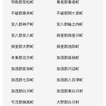
羽島郡笠松町
養老郡養老町
不破郡垂井町
不破郡関ケ原町
安八郡神戸町
安八郡輪之内町
安八郡安八町
揖斐郡揖斐川町
揖斐郡大野町
揖斐郡池田町
本巣郡北方町
加茂郡坂祝町
加茂郡富加町
加茂郡川辺町
加茂郡七宗町
加茂郡八百津町
加茂郡白川町
加茂郡東白川村
可児郡御嵩町
大野郡白川村