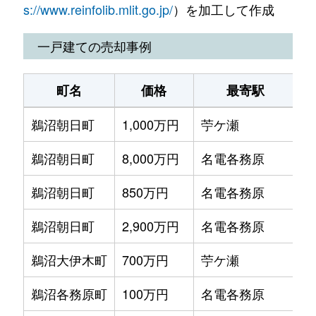
s://www.reinfolib.mlit.go.jp/
）を加工して作成
鵜沼各務原町
1,900万円
名電各務原
一戸建ての売却事例
鵜沼各務原町
1,300万円
名電各務原
町名
価格
最寄駅
鵜沼川崎町
1,500万円
三柿野
鵜沼朝日町
1,000万円
苧ケ瀬
徒
鵜沼川崎町
400万円
三柿野
鵜沼朝日町
8,000万円
名電各務原
徒
鵜沼台
730万円
鵜沼
鵜沼朝日町
850万円
名電各務原
徒
鵜沼台
330万円
鵜沼
鵜沼朝日町
2,900万円
名電各務原
徒
鵜沼羽場町
1,300万円
羽場(岐阜)
鵜沼大伊木町
700万円
苧ケ瀬
徒
鵜沼羽場町
1,500万円
羽場(岐阜)
鵜沼各務原町
100万円
名電各務原
徒
鵜沼羽場町
1,200万円
羽場(岐阜)