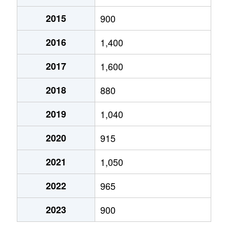
鵜沼三ツ池町
3,500万円
二十軒
徒
2015
900
各務山
22,000万円
二十軒
鵜沼三ツ池町
5,200万円
三柿野
徒
2016
1,400
川島笠田町
270万円
木曽川
鵜沼南町
5,400万円
新鵜沼
徒
2017
1,600
川島小網町
2,000万円
江南(愛知)
鵜沼山崎町
2,500万円
鵜沼
徒
2018
880
川島小網町
1,600万円
江南(愛知)
2019
1,040
大野町
3,000万円
高田橋
徒
川島小網町
650万円
江南(愛知)
2020
915
尾崎北町
650万円
各務原市役所前
徒
川島河田町
700万円
木曽川
2021
1,050
尾崎北町
860万円
市民公園前
徒
川島河田町
890万円
木曽川
2022
965
各務おがせ町
280万円
苧ケ瀬
徒
川島河田町
1,200万円
江南(愛知)
2023
900
各務西町
300万円
各務ケ原
徒
川島松倉町
1,300万円
木曽川