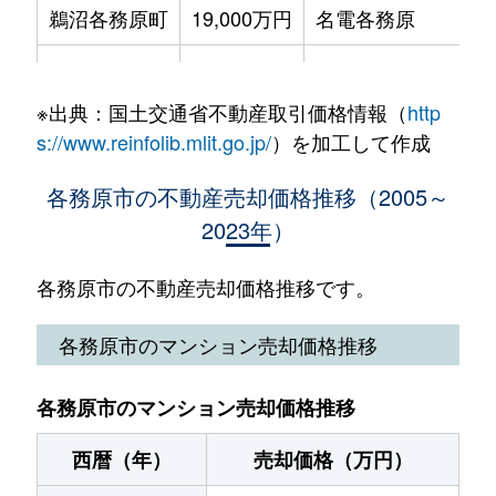
鵜沼各務原町
19,000万円
名電各務原
徒
鵜沼東町
4,800万円
鵜沼
鵜沼川崎町
320万円
三柿野
徒
鵜沼東町
420万円
鵜沼
※出典：国土交通省不動産取引価格情報（
http
鵜沼小伊木町
2,100万円
鵜沼宿
徒
鵜沼古市場町
7,900万円
鵜沼宿
s://www.reinfolib.mlit.go.jp/
）を加工して作成
鵜沼小伊木町
2,400万円
鵜沼宿
徒
鵜沼宝積寺町
950万円
鵜沼
各務原市の不動産売却価格推移（2005～
2023年）
鵜沼台
600万円
鵜沼
徒
鵜沼宝積寺町
3,100万円
鵜沼
鵜沼台
270万円
鵜沼
徒
各務原市の不動産売却価格推移です。
鵜沼三ツ池町
1,600万円
二十軒
鵜沼台
470万円
鵜沼
徒
各務原市のマンション売却価格推移
鵜沼三ツ池町
1,600万円
二十軒
鵜沼羽場町
2,100万円
羽場(岐阜)
徒
鵜沼三ツ池町
690万円
二十軒
各務原市のマンション売却価格推移
鵜沼羽場町
3,800万円
羽場(岐阜)
徒
鵜沼三ツ池町
6,200万円
名電各務原
西暦（年）
売却価格（万円）