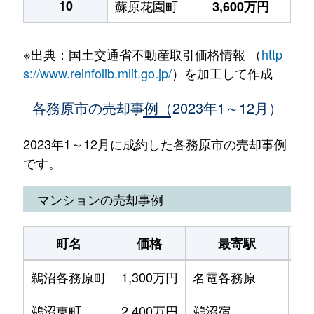
10
蘇原花園町
3,600万円
※出典：国土交通省不動産取引価格情報 （
http
s://www.reinfolib.mlit.go.jp/
）を加工して作成
各務原市の売却事例（2023年1～12月）
2023年1～12月に成約した各務原市の売却事例
です。
マンションの売却事例
町名
価格
最寄駅
鵜沼各務原町
1,300万円
名電各務原
徒
鵜沼東町
2,400万円
鵜沼宿
徒