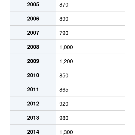
鵜沼羽場町
3,400万円
羽場(岐阜)
徒
鵜沼南町
2005
2,100万円
870
新鵜沼
鵜沼東町
3,100万円
鵜沼
徒
2006
890
鵜沼南町
1,300万円
新鵜沼
鵜沼東町
880万円
鵜沼
徒
2007
790
鵜沼南町
1,200万円
新鵜沼
鵜沼古市場町
2,600万円
鵜沼宿
徒
2008
1,000
鵜沼山崎町
4,400万円
鵜沼
鵜沼古市場町
2,500万円
鵜沼宿
徒
2009
1,200
鵜沼山崎町
1,500万円
鵜沼
鵜沼古市場町
2,300万円
鵜沼宿
徒
2010
850
鵜沼山崎町
4,000万円
鵜沼
鵜沼宝積寺町
300万円
鵜沼
徒
2011
865
大佐野町
1,900万円
新那加
鵜沼丸子町
1,800万円
羽場(岐阜)
徒
2012
920
各務おがせ町
1,200万円
苧ケ瀬
鵜沼三ツ池町
1,000万円
二十軒
徒
2013
980
各務西町
300万円
各務ケ原
鵜沼三ツ池町
3,400万円
二十軒
徒
2014
1,300
各務西町
950万円
二十軒