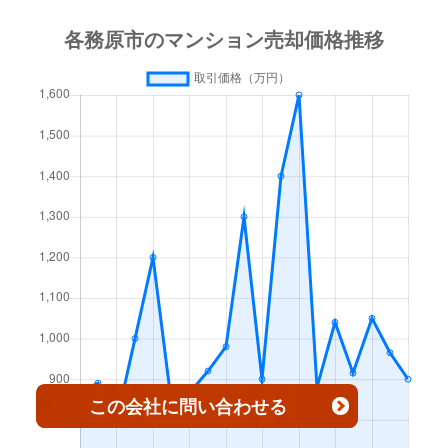
川島小網町
2,100万円
木曽川
徒
川島松倉町
520万円
木曽川
川島小網町
300万円
江南(愛知)
徒
川島松原町
1,100万円
木曽川
川島河田町
250万円
江南(愛知)
徒
川島緑町
700万円
木曽川
川島松倉町
1,200万円
木曽川
徒
川島緑町
710万円
木曽川
川島松倉町
1,600万円
江南(愛知)
徒
川島緑町
530万円
木曽川
川島緑町
1,700万円
木曽川
徒
下中屋町
30万円
新那加
川島緑町
1,000万円
木曽川
徒
新鵜沼台
1,300万円
鵜沼
川島緑町
900万円
木曽川
徒
蘇原旭町
610万円
蘇原
川島緑町
250万円
木曽川
徒
この会社
に問い合わせる
蘇原旭町
590万円
蘇原