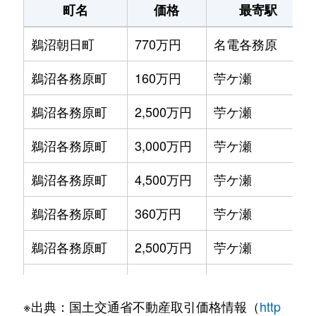
町名
価格
最寄駅
蘇原村雨町
750万円
六軒(岐阜)
徒
鵜沼朝日町
770万円
名電各務原
蘇原六軒町
1,300万円
六軒(岐阜)
徒
鵜沼各務原町
160万円
苧ケ瀬
那加桜町
2,600万円
各務原市役所前
徒
鵜沼各務原町
2,500万円
苧ケ瀬
那加門前町
2,900万円
各務原市役所前
徒
鵜沼各務原町
3,000万円
苧ケ瀬
鵜沼各務原町
4,500万円
苧ケ瀬
鵜沼各務原町
360万円
苧ケ瀬
鵜沼各務原町
2,500万円
苧ケ瀬
鵜沼各務原町
240万円
苧ケ瀬
※出典：国土交通省不動産取引価格情報（
http
鵜沼各務原町
1,200万円
名電各務原