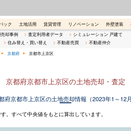
ーズ株式会社（東証グロース上
初めての方へ
ビスです 証券コード：4445
バック
土地活用
賃貸管理
リノベーション
外壁塗装
ライン講座
リビンマガジンBiz
不動産売却ご相談デスク
別売却事例
査定利用者データ
シミュレーション 戸建て
住み替え・買い替え
不動産売買
不動産仲介
京都府
京都市上京区
京都府京都市上京区の土地売却・査定
都府京都市上京区の土地売却情報（2023年1～12
です。すべて中央値をもとに算出しています。