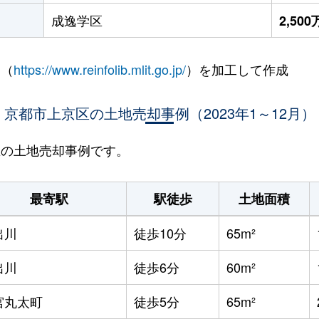
成逸学区
2,50
 （
https://www.reinfolib.mlit.go.jp/
）を加工して作成
京都市上京区の土地売却事例（2023年1～12月）
京区の土地売却事例です。
最寄駅
駅徒歩
土地面積
出川
徒歩10分
65m²
出川
徒歩6分
60m²
宮丸太町
徒歩5分
65m²