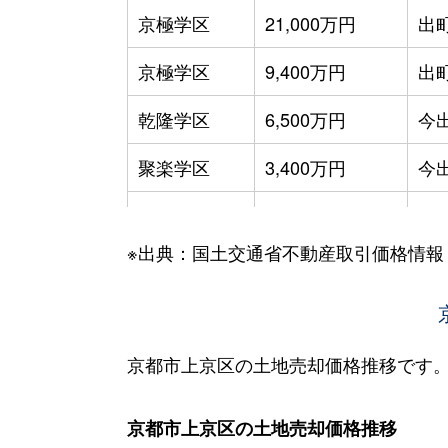
京極学区
21,000万円
出
京極学区
9,400万円
出
乾隆学区
6,500万円
今
聚楽学区
3,400万円
今
聚楽学区
1,800万円
今
※出典：国土交通省不動産取引価格情報
翔鸞学区
1,800万円
今
翔鸞学区
900万円
円
翔鸞学区
4,400万円
円
京都市上京区の土地売却価格推移です
成逸学区
2,500万円
鞍
京都市上京区の土地売却価格推移