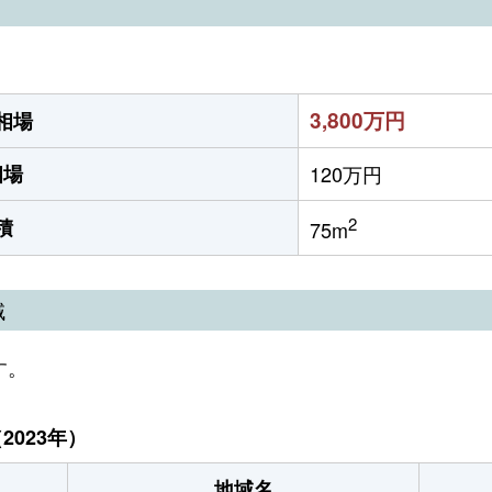
）
3,800万円
相場
相場
120万円
2
積
75m
域
す。
023年）
地域名