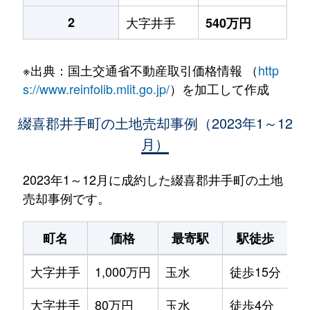
2
大字井手
540万円
※出典：国土交通省不動産取引価格情報 （
http
s://www.reinfolib.mlit.go.jp/
）を加工して作成
綴喜郡井手町の土地売却事例（2023年1～12
月）
2023年1～12月に成約した綴喜郡井手町の土地
売却事例です。
町名
価格
最寄駅
駅徒歩
土
大字井手
1,000万円
玉水
徒歩15分
70
大字井手
80万円
玉水
徒歩4分
12