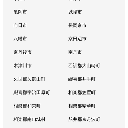
向島善阿弥町
3,500万円
観月橋
亀岡市
城陽市
向島善阿弥町
向日市
長岡京市
1,200万円
観月橋
八幡市
京田辺市
向島立河原町
3,200万円
観月橋
京丹後市
南丹市
向島中島町
4,200万円
向島
木津川市
乙訓郡大山崎町
向島本丸町
2,800万円
観月橋
久世郡久御山町
綴喜郡井手町
桃山町大島
1,800万円
桃山南口
綴喜郡宇治田原町
相楽郡笠置町
桃山町泰長老
2,700万円
観月橋
相楽郡和束町
相楽郡精華町
桃山町泰長老
2,900万円
観月橋
相楽郡南山城村
船井郡京丹波町
桃山町鍋島
3,700万円
桃山