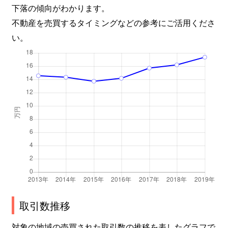
淀下津町
55,000万円
淀
下落の傾向がわかります。
不動産を売買するタイミングなどの参考にご活用くださ
淀下津町
56,000万円
淀
い。
淀樋爪町
4,000万円
淀
板橋学区
300万円
丹波橋
板橋学区
1,400万円
丹波橋
板橋学区
2,600万円
丹波橋
板橋学区
5,200万円
丹波橋
板橋学区
5,800万円
丹波橋
板橋学区
2,000万円
伏見桃山
取引数推移
住吉学区
11,000万円
丹波橋
対象の地域の売買された取引数の推移を表したグラフで