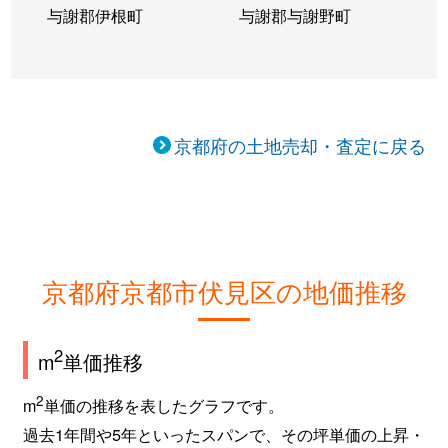
与謝郡伊根町
与謝郡与謝野町
桃山町西尾
760万円
六地蔵(京阪
桃山町日向
4,200万円
六地蔵(京
桃山町三河
3,200万円
桃山
京都府の土地売却・査定に戻る
桃山最上町
2,100万円
丹波橋
桃山与五郎町
2,100万円
桃山南口
桃山与五郎町
2,500万円
桃山南口
京都府京都市伏見区の地価推移
横大路貴船
560万円
中書島
2
m
単価推移
横大路貴船
900万円
中書島
2
m
単価の推移を表したグラフです。
横大路畔ノ内
16,000万円
中書島
過去1年間や5年といったスパンで、その坪単価の上昇・