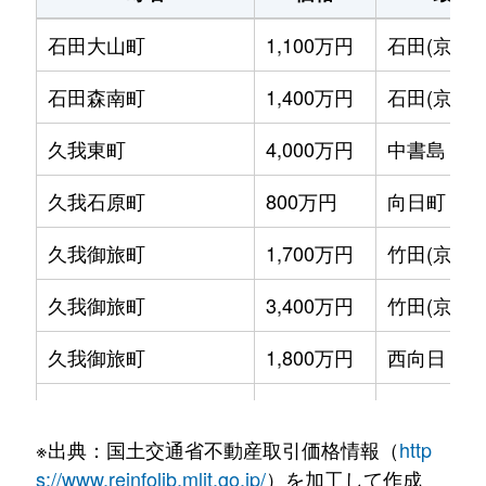
石田大山町
1,100万円
石田(京都市
石田森南町
1,400万円
石田(京都市
久我東町
4,000万円
中書島
久我石原町
800万円
向日町
久我御旅町
1,700万円
竹田(京都)
久我御旅町
3,400万円
竹田(京都)
久我御旅町
1,800万円
西向日
久我森の宮町
3,000万円
中書島
※出典：国土交通省不動産取引価格情報（
http
久我森の宮町
1,700万円
西向日
s://www.reinfolib.mlit.go.jp/
）を加工して作成