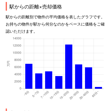
駅からの距離×売却価格
南浜学区
1,500万円
中書島
駅からの距離別で物件の平均価格を表したグラフです。
南浜学区
10,000万円
伏見桃山
お持ちの物件が駅から何分なのかをベースに価格をご確
南浜学区
3,300万円
伏見桃山
認いただけます。
南浜学区
350万円
伏見桃山