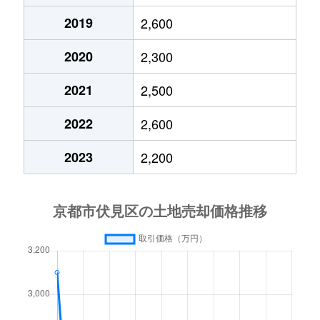
2019
2,600
竹田向代町
5,400万円
上鳥羽口
2020
2,300
竹田向代町
3,800万円
上鳥羽口
2021
2,500
納所岸ノ下
420万円
淀
2022
2,600
羽束師鴨川町
1,600万円
中書島
2023
2,200
羽束師鴨川町
2,500万円
中書島
深草飯食町
1,000万円
藤森
深草稲荷鳥居前町
3,500万円
伏見稲荷
深草大亀谷大谷町
17,000万円
ＪＲ藤森
深草大亀谷大山町
2,500万円
ＪＲ藤森