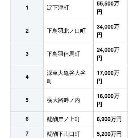
55,500万
淀下津町
1
円
34,000万
下鳥羽北ノ口町
2
円
24,000万
下鳥羽但馬町
3
円
深草大亀谷大谷
17,000万
4
町
円
16,000万
横大路畔ノ内
5
円
6
醍醐岸ノ上町
6,900万円
7
醍醐下山口町
5,200万円