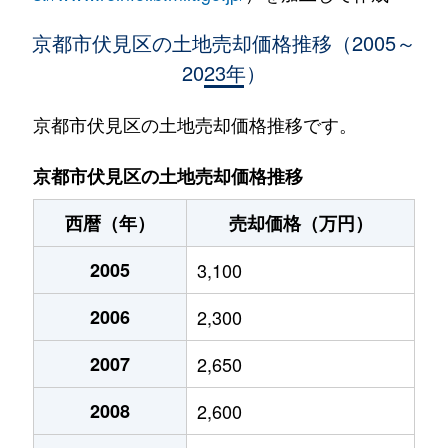
下鳥羽北ノ口町
34,000万円
丹波橋
京都市伏見区の土地売却価格推移（2005～
2023年）
下鳥羽但馬町
24,000万円
中書島
下鳥羽前田町
2,000万円
丹波橋
京都市伏見区の土地売却価格推移です。
醍醐江奈志町
1,400万円
石田(京都市
京都市伏見区の土地売却価格推移
醍醐大畑町
2,000万円
小野(京都)
西暦（年）
売却価格（万円）
醍醐岸ノ上町
6,900万円
石田(京都市
2005
3,100
醍醐下山口町
5,200万円
石田(京都市
2006
2,300
醍醐新町裏町
3,000万円
小野(京都)
2007
2,650
醍醐辰己町
2,900万円
石田(京都市
2008
2,600