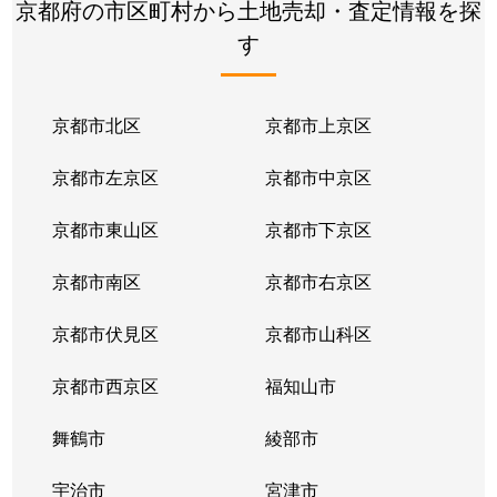
京都府の市区町村から土地売却・査定情報を探
深草瓦町
2,200万円
藤森
す
深草柴田屋敷町
2,000万円
伏見(京都)
深草中ノ島町
3,400万円
墨染
京都市北区
京都市上京区
深草西出町
1,500万円
藤森
京都市左京区
京都市中京区
深草宮谷町
780万円
ＪＲ藤森
京都市東山区
京都市下京区
深草森吉町
950万円
鳥羽街道
京都市南区
京都市右京区
深草藪之内町
100万円
稲荷
京都市伏見区
京都市山科区
向島庚申町
1,500万円
観月橋
京都市西京区
福知山市
向島庚申町
1,700万円
観月橋
舞鶴市
綾部市
向島庚申町
680万円
向島
宇治市
宮津市