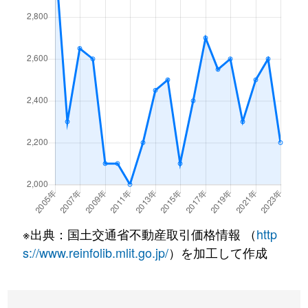
深草大亀谷大山町
5,800万円
ＪＲ藤森
深草大亀谷大山町
2,600万円
ＪＲ藤森
深草大亀谷金森出雲町
1,900万円
墨染
深草大亀谷内膳町
1,800万円
ＪＲ藤森
深草大亀谷西久宝寺町
1,400万円
ＪＲ藤森
深草大亀谷東安信町
750万円
ＪＲ藤森
深草大亀谷万帖敷町
3,400万円
ＪＲ藤森
※出典：国土交通省不動産取引価格情報 （
http
深草枯木町
1,400万円
藤森
s://www.reinfolib.mlit.go.jp/
）を加工して作成
深草瓦町
1,100万円
藤森