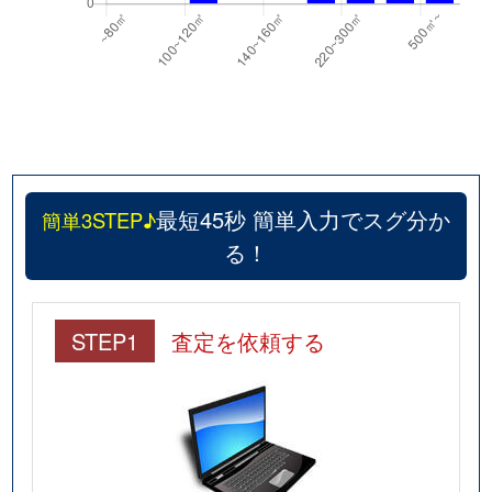
最短45秒 簡単入力でスグ分か
簡単3STEP♪
る！
STEP1
査定を依頼する