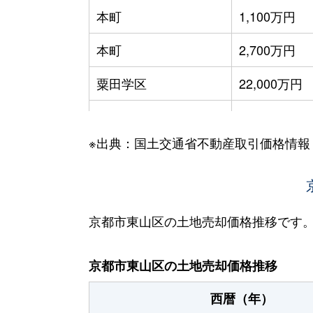
本町
1,100万円
本町
2,700万円
粟田学区
22,000万円
粟田学区
6,000万円
※出典：国土交通省不動産取引価格情報
新道学区
11,000万円
新道学区
4,700万円
貞教学区
15,000万円
京都市東山区の土地売却価格推移です
貞教学区
32,000万円
京都市東山区の土地売却価格推移
貞教学区
4,800万円
西暦（年）