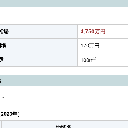
）
4,750万円
相場
相場
170万円
2
積
100m
域
す。
023年）
地域名