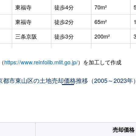
東福寺
徒歩4分
70m²
東福寺
徒歩2分
65m²
三条京阪
徒歩3分
200m²
三条京阪
徒歩3分
85m²
（
https://www.reinfolib.mlit.go.jp/
）を加工して作成
祇園四条
徒歩5分
115m²
京都市東山区の土地売却価格推移（2005～2023年
清水五条
徒歩2分
50m²
清水五条
徒歩4分
320m²
。
清水五条
徒歩4分
410m²
七条
徒歩6分
90m²
売却価格