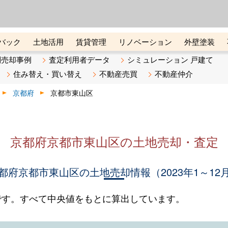
ーズ株式会社（東証グロース上
初めての方へ
ビスです 証券コード：4445
バック
土地活用
賃貸管理
リノベーション
外壁塗装
ライン講座
リビンマガジンBiz
不動産売却ご相談デスク
別売却事例
査定利用者データ
シミュレーション 戸建て
住み替え・買い替え
不動産売買
不動産仲介
京都府
京都市東山区
京都府京都市東山区の土地売却・査定
都府京都市東山区の土地売却情報（2023年1～12
です。すべて中央値をもとに算出しています。