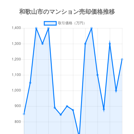
新中通
1,400万円
和歌山
徒歩13
田尻
650万円
宮前
徒歩13
友田町
1,600万円
和歌山
徒歩6分
中
2,300万円
和歌山大学前
徒歩3分
中之島
540万円
紀伊中ノ島
徒歩10
中之島
100万円
紀和
徒歩3分
中之島
650万円
和歌山
徒歩13
中之島
2,200万円
和歌山
徒歩12
鳴神
900万円
日前宮
徒歩11