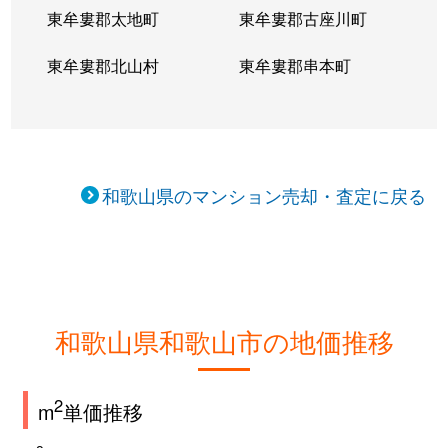
東牟婁郡太地町
東牟婁郡古座川町
吉田
1,200万円
和歌山
徒歩6分
東牟婁郡北山村
東牟婁郡串本町
吉田
1,500万円
和歌山
徒歩9分
和歌浦南
480万円
紀三井寺
徒歩45
和歌川町
250万円
紀三井寺
徒歩24
和歌山県のマンション売却・査定に戻る
和歌山県和歌山市の地価推移
2
m
単価推移