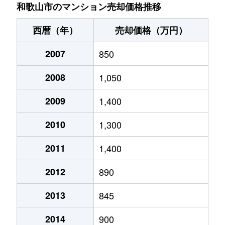
黒田
2,300万円
和歌山
徒歩4分
和歌山市のマンション売却価格推移
黒田
1,900万円
和歌山
徒歩3分
西暦（年）
売却価格（万円）
毛見
2,800万円
海南
徒歩45
2007
850
毛見
1,400万円
海南
徒歩45
2008
1,050
毛見
2,100万円
海南
徒歩45
2009
1,400
毛見
1,000万円
海南
徒歩45
2010
1,300
毛見
1,200万円
海南
徒歩45
2011
1,400
2012
890
毛見
2,100万円
海南
徒歩45
2013
845
毛見
1,400万円
海南
徒歩45
2014
900
毛見
700万円
海南
徒歩45