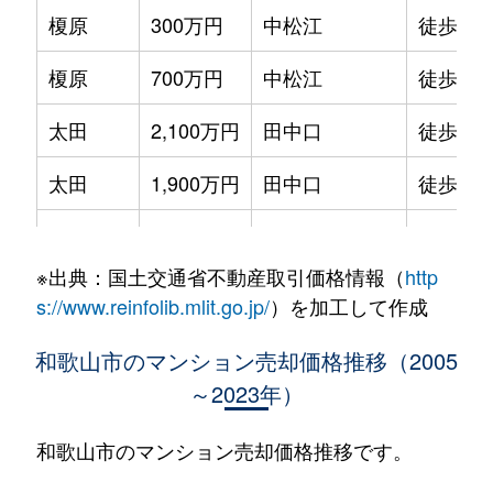
榎原
300万円
中松江
徒歩11
榎原
700万円
中松江
徒歩11
太田
2,100万円
田中口
徒歩3分
太田
1,900万円
田中口
徒歩3分
北休賀町
1,500万円
和歌山
徒歩15
※出典：国土交通省不動産取引価格情報（
http
北島
840万円
東松江(和歌山)
徒歩19
s://www.reinfolib.mlit.go.jp/
）を加工して作成
狐島
420万円
紀ノ川
徒歩23
和歌山市のマンション売却価格推移（2005
～2023年）
狐島
220万円
東松江(和歌山)
徒歩25
吉礼
760万円
吉礼
徒歩1分
和歌山市のマンション売却価格推移です。