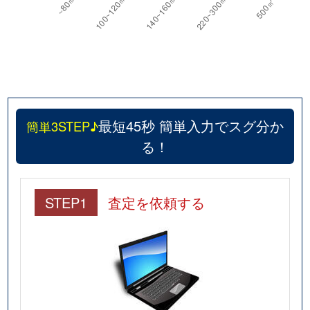
最短45秒 簡単入力でスグ分か
簡単3STEP♪
る！
STEP1
査定を依頼する