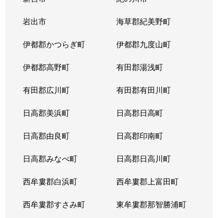
本町
2,800万円
和歌山市
徒歩11
岩出市
海草郡紀美野町
三木町
1,200万円
和歌山
徒歩16
伊都郡かつらぎ町
伊都郡九度山町
三木町
1,300万円
和歌山
徒歩15
伊都郡高野町
有田郡湯浅町
三木町
2,900万円
和歌山市
徒歩15
有田郡広川町
有田郡有田川町
三木町
3,600万円
和歌山市
徒歩15
日高郡美浜町
日高郡日高町
三木町
1,000万円
和歌山市
徒歩20
日高郡由良町
日高郡印南町
美園町
2,700万円
和歌山
徒歩5分
日高郡みなべ町
日高郡日高川町
湊御殿
西牟婁郡白浜町
1,800万円
和歌山港
西牟婁郡上富田町
徒歩20
西牟婁郡すさみ町
東牟婁郡那智勝浦町
湊本町
540万円
和歌山市
徒歩7分