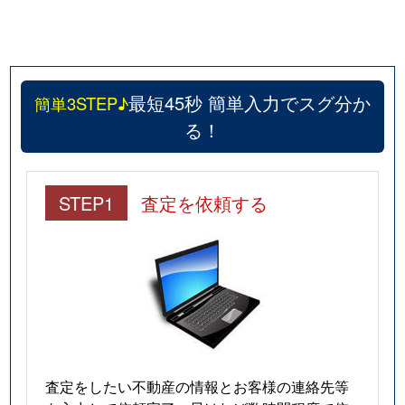
最短45秒 簡単入力でスグ分か
簡単3STEP♪
る！
STEP1
査定を依頼する
査定をしたい不動産の情報とお客様の連絡先等