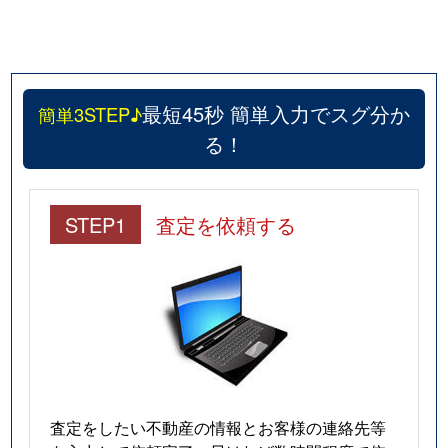
最短45秒 簡単入力でスグ分か
簡単3STEP♪
る！
STEP1
査定を依頼する
査定をしたい不動産の情報とお客様の連絡先等