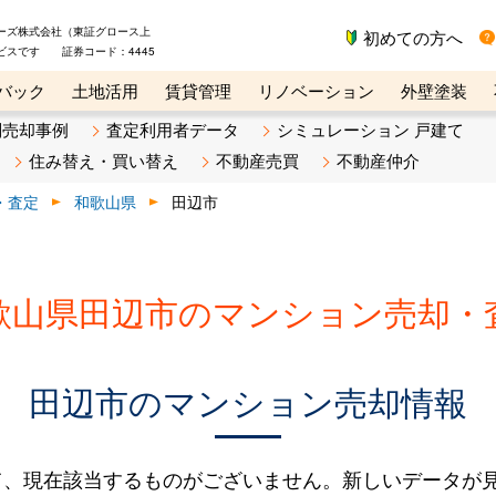
ーズ株式会社（東証グロース上
初めての方へ
ビスです 証券コード：4445
バック
土地活用
賃貸管理
リノベーション
外壁塗装
ライン講座
リビンマガジンBiz
不動産売却ご相談デスク
別売却事例
査定利用者データ
シミュレーション 戸建て
住み替え・買い替え
不動産売買
不動産仲介
・査定
和歌山県
田辺市
歌山県田辺市のマンション売却・
田辺市のマンション売却情報
て、現在該当するものがございません。新しいデータが