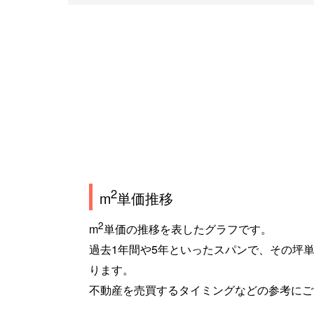
2
m
単価推移
2
m
単価の推移を表したグラフです。
過去1年間や5年といったスパンで、その坪
ります。
不動産を売買するタイミングなどの参考にご