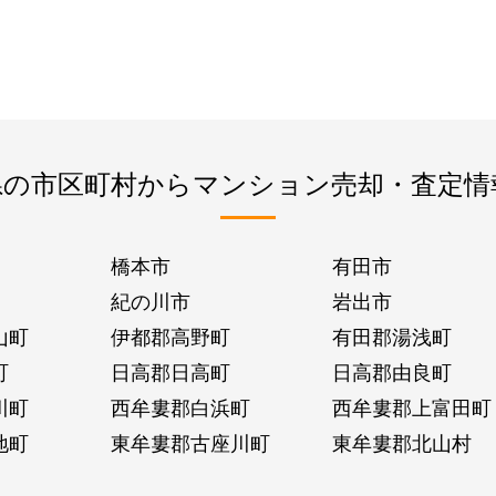
県の市区町村からマンション売却・査定情
橋本市
有田市
紀の川市
岩出市
山町
伊都郡高野町
有田郡湯浅町
町
日高郡日高町
日高郡由良町
川町
西牟婁郡白浜町
西牟婁郡上富田町
地町
東牟婁郡古座川町
東牟婁郡北山村