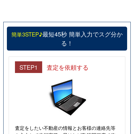
最短45秒 簡単入力でスグ分か
簡単3STEP♪
る！
STEP1
査定を依頼する
査定をしたい不動産の情報とお客様の連絡先等