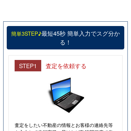
最短45秒 簡単入力でスグ分か
簡単3STEP♪
る！
STEP1
査定を依頼する
査定をしたい不動産の情報とお客様の連絡先等