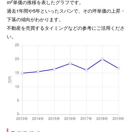
2
西古松西町
2,500万円
大元
徒歩12分
m
単価の推移を表したグラフです。
過去1年間や5年といったスパンで、その坪単価の上昇・
西古松西町
2,500万円
大元
徒歩10分
下落の傾向がわかります。
不動産を売買するタイミングなどの参考にご活用くださ
西古松西町
2,100万円
大元
徒歩10分
い。
西古松西町
2,300万円
大元
徒歩12分
西古松西町
2,800万円
大元
徒歩13分
西古松西町
3,000万円
大元
徒歩12分
西古松西町
1,300万円
大元
徒歩10分
野田
3,400万円
大元
徒歩14分
野田
2,100万円
北長瀬
徒歩16分
野田
2,500万円
北長瀬
徒歩20分