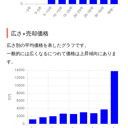
平野
2,700万円
庭瀬
徒歩2時間
平和町
3,300万円
岡山
徒歩6分
奉還町
3,300万円
岡山
徒歩6分
広さ×売却価格
奉還町
3,600万円
岡山
徒歩5分
広さ別の平均価格を表したグラフです。
一般的には広くなるにつれて価格は上昇傾向にありま
奉還町
4,000万円
岡山
徒歩6分
す。
柳町
330万円
岡山
徒歩16分
弓之町
170万円
岡山
徒歩14分