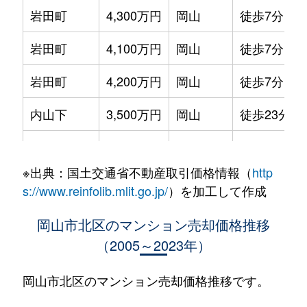
岩田町
4,300万円
岡山
徒歩7分
岩田町
4,100万円
岡山
徒歩7分
岩田町
4,200万円
岡山
徒歩7分
内山下
3,500万円
岡山
徒歩23分
内山下
5,300万円
岡山
徒歩23分
※出典：国土交通省不動産取引価格情報（
http
駅元町
3,700万円
岡山
徒歩3分
s://www.reinfolib.mlit.go.jp/
）を加工して作成
大元
1,600万円
大元
徒歩13分
岡山市北区のマンション売却価格推移
（2005～2023年）
大元駅前
3,500万円
大元
徒歩2分
奥田
1,100万円
大元
徒歩18分
岡山市北区のマンション売却価格推移です。