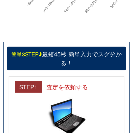
最短45秒 簡単入力でスグ分か
簡単3STEP♪
る！
STEP1
査定を依頼する