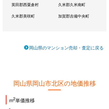
英田郡西粟倉村
久米郡久米南町
中山下
390万円
岡山
徒歩17分
久米郡美咲町
加賀郡吉備中央町
中山下
3,500万円
岡山
徒歩13分
中島田町
1,400万円
岡山
徒歩15分
中島田町
2,800万円
岡山
徒歩15分
岡山県のマンション売却・査定に戻る
西長瀬
2,400万円
北長瀬
徒歩13分
西長瀬
2,700万円
北長瀬
徒歩14分
西之町
1,600万円
大元
徒歩10分
岡山県岡山市北区の地価推移
西古松
5,000万円
大元
徒歩8分
西古松西町
2
2,400万円
大元
徒歩10分
m
単価推移