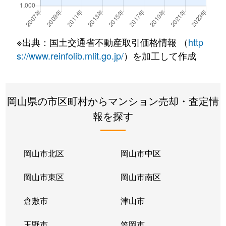
大供
2,400万円
岡山
徒歩17分
大供
2,800万円
岡山
徒歩15分
※出典：国土交通省不動産取引価格情報 （
http
大供
1,900万円
岡山
徒歩17分
s://www.reinfolib.mlit.go.jp/
）を加工して作成
大供表町
600万円
岡山
徒歩20分
岡山県の市区町村からマンション売却・査定情
高柳東町
2,800万円
岡山
徒歩19分
報を探す
田町
210万円
岡山
徒歩10分
津島西坂
3,300万円
法界院
徒歩29分
岡山市北区
岡山市中区
津高
2,400万円
岡山
徒歩1時間1
岡山市東区
岡山市南区
津高
1,300万円
岡山
徒歩45分
倉敷市
津山市
問屋町
2,600万円
北長瀬
徒歩11分
玉野市
笠岡市