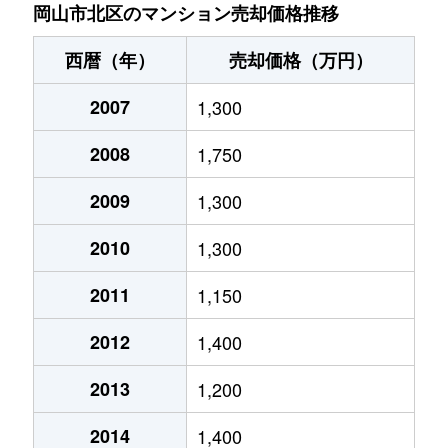
上中野
2,000万円
大元
徒歩20分
岡山市北区のマンション売却価格推移
上中野
2,100万円
大元
徒歩16分
西暦（年）
売却価格（万円）
桑田町
3,000万円
岡山
徒歩10分
2007
1,300
厚生町
1,100万円
岡山
徒歩18分
2008
1,750
厚生町
3,200万円
岡山
徒歩21分
2009
1,300
厚生町
2,100万円
岡山
徒歩19分
2010
1,300
厚生町
2,500万円
岡山
徒歩19分
2011
1,150
2012
1,400
国体町
2,200万円
岡山
徒歩9分
2013
1,200
国体町
1,700万円
岡山
徒歩9分
2014
1,400
国体町
2,900万円
岡山
徒歩9分