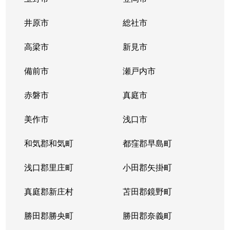
問屋町
4,000万円
北長瀬
徒歩25分
井原市
総社市
問屋町
2,800万円
北長瀬
徒歩18分
高梁市
新見市
問屋町
2,800万円
北長瀬
徒歩19分
備前市
瀬戸内市
問屋町
3,000万円
北長瀬
徒歩14分
赤磐市
真庭市
問屋町
3,200万円
北長瀬
徒歩23分
美作市
浅口市
富田
1,300万円
大元
徒歩20分
和気郡和気町
都窪郡早島町
富田町
200万円
岡山
徒歩9分
浅口郡里庄町
小田郡矢掛町
中山下
真庭郡新庄村
450万円
苫田郡鏡野町
岡山
徒歩17分
勝田郡勝央町
勝田郡奈義町
中山下
4,900万円
岡山
徒歩13分