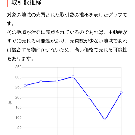
取引数推移
野田屋町
3,700万円
岡山
徒歩9分
対象の地域の売買された取引数の推移を表したグラフで
す。
野田屋町
3,500万円
岡山
徒歩9分
その地域が活発に売買されているのであれば、不動産が
東島田町
2,100万円
岡山
徒歩14分
すぐに売れる可能性があり、売買数が少ない地域であれ
ば競合する物件が少ないため、高い価格で売れる可能性
東島田町
2,500万円
岡山
徒歩9分
もあります。
東島田町
3,200万円
岡山
徒歩11分
東島田町
2,400万円
岡山
徒歩9分
東島田町
2,900万円
岡山
徒歩10分
東島田町
1,200万円
岡山
徒歩14分
東古松
1,200万円
大元
徒歩11分