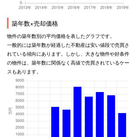
東古松
2,900万円
大元
徒歩5分
東古松
950万円
大元
徒歩6分
築年数×売却価格
物件の築年数別の平均価格を表したグラフです。
東古松
3,000万円
大元
徒歩5分
一般的には築年数が経過した不動産は安い値段で売買さ
東古松
1,700万円
大元
徒歩8分
れている傾向にあります。しかし、大きな物件や好条件
の物件は、築年数に関係なく高値で売買されているケー
東古松
2,500万円
大元
徒歩11分
スもあります。
東古松
1,600万円
大元
徒歩13分
東古松
2,000万円
大元
徒歩13分
東古松
1,600万円
大元
徒歩4分
東古松南町
350万円
大元
徒歩10分