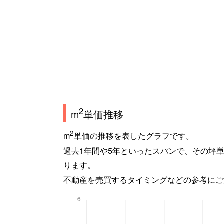
2
m
単価推移
2
m
単価の推移を表したグラフです。
過去1年間や5年といったスパンで、その坪
ります。
不動産を売買するタイミングなどの参考にご