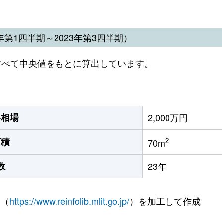
第1四半期～2023年第3四半期）
すべて中央値をもとに算出しています。
格相場
2,000万円
2
面積
70m
数
23年
 （
https://www.reinfolib.mlit.go.jp/
）を加工して作成