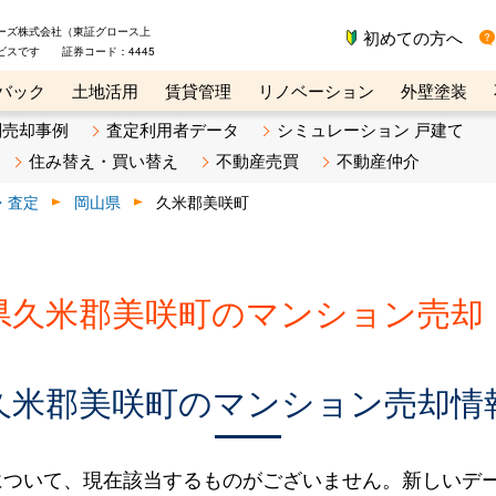
ーズ株式会社（東証グロース上
初めての方へ
ビスです 証券コード：4445
バック
土地活用
賃貸管理
リノベーション
外壁塗装
ライン講座
リビンマガジンBiz
不動産売却ご相談デスク
別売却事例
査定利用者データ
シミュレーション 戸建て
住み替え・買い替え
不動産売買
不動産仲介
・査定
岡山県
久米郡美咲町
県久米郡美咲町のマンション売却
久米郡美咲町のマンション売却情
について、現在該当するものがございません。新しいデ