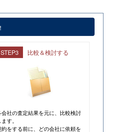
！
STEP3
比較＆検討する
各会社の査定結果を元に、比較検討
します。
契約をする前に、どの会社に依頼を