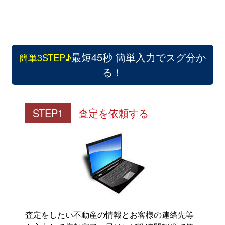
最短45秒 簡単入力でスグ分か
簡単3STEP♪
る！
STEP1
査定を依頼する
査定をしたい不動産の情報とお客様の連絡先等