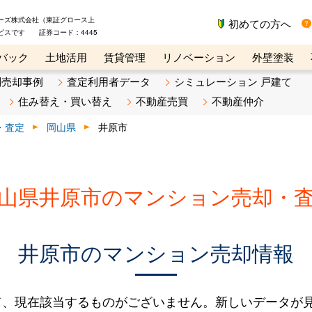
ーズ株式会社（東証グロース上
初めての方へ
ビスです 証券コード：4445
バック
土地活用
賃貸管理
リノベーション
外壁塗装
ライン講座
リビンマガジンBiz
不動産売却ご相談デスク
別売却事例
査定利用者データ
シミュレーション 戸建て
住み替え・買い替え
不動産売買
不動産仲介
・査定
岡山県
井原市
山県井原市のマンション売却・
井原市のマンション売却情報
て、現在該当するものがございません。新しいデータが