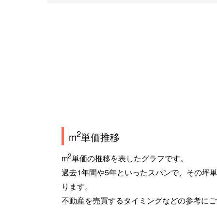
2
m
単価推移
2
m
単価の推移を表したグラフです。
過去1年間や5年といったスパンで、その坪
ります。
不動産を売買するタイミングなどの参考にご