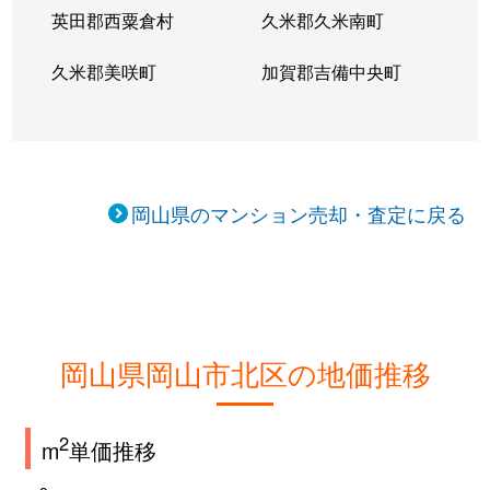
英田郡西粟倉村
久米郡久米南町
中山下
390万円
岡山
徒歩17分
久米郡美咲町
加賀郡吉備中央町
中山下
3,500万円
岡山
徒歩13分
中島田町
1,400万円
岡山
徒歩15分
中島田町
2,800万円
岡山
徒歩15分
岡山県のマンション売却・査定に戻る
西長瀬
2,400万円
北長瀬
徒歩13分
西長瀬
2,700万円
北長瀬
徒歩14分
西之町
1,600万円
大元
徒歩10分
岡山県岡山市北区の地価推移
西古松
5,000万円
大元
徒歩8分
西古松西町
2
2,400万円
大元
徒歩10分
m
単価推移