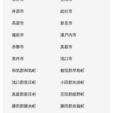
問屋町
4,000万円
北長瀬
徒歩25分
井原市
総社市
問屋町
2,800万円
北長瀬
徒歩18分
高梁市
新見市
問屋町
2,800万円
北長瀬
徒歩19分
備前市
瀬戸内市
問屋町
3,000万円
北長瀬
徒歩14分
赤磐市
真庭市
問屋町
3,200万円
北長瀬
徒歩23分
美作市
浅口市
富田
1,300万円
大元
徒歩20分
和気郡和気町
都窪郡早島町
富田町
200万円
岡山
徒歩9分
浅口郡里庄町
小田郡矢掛町
中山下
真庭郡新庄村
450万円
苫田郡鏡野町
岡山
徒歩17分
勝田郡勝央町
勝田郡奈義町
中山下
4,900万円
岡山
徒歩13分