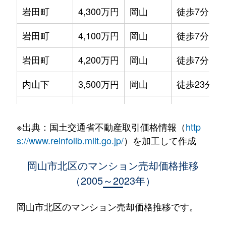
岩田町
4,300万円
岡山
徒歩7分
岩田町
4,100万円
岡山
徒歩7分
岩田町
4,200万円
岡山
徒歩7分
内山下
3,500万円
岡山
徒歩23分
内山下
5,300万円
岡山
徒歩23分
※出典：国土交通省不動産取引価格情報（
http
駅元町
3,700万円
岡山
徒歩3分
s://www.reinfolib.mlit.go.jp/
）を加工して作成
大元
1,600万円
大元
徒歩13分
岡山市北区のマンション売却価格推移
（2005～2023年）
大元駅前
3,500万円
大元
徒歩2分
奥田
1,100万円
大元
徒歩18分
岡山市北区のマンション売却価格推移です。