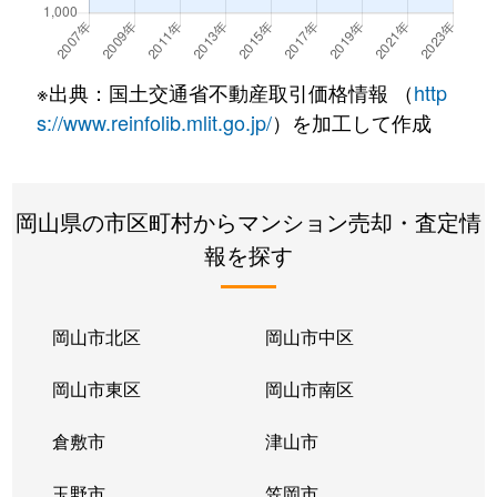
大供
2,400万円
岡山
徒歩17分
大供
2,800万円
岡山
徒歩15分
※出典：国土交通省不動産取引価格情報 （
http
大供
1,900万円
岡山
徒歩17分
s://www.reinfolib.mlit.go.jp/
）を加工して作成
大供表町
600万円
岡山
徒歩20分
岡山県の市区町村からマンション売却・査定情
高柳東町
2,800万円
岡山
徒歩19分
報を探す
田町
210万円
岡山
徒歩10分
津島西坂
3,300万円
法界院
徒歩29分
岡山市北区
岡山市中区
津高
2,400万円
岡山
徒歩1時間1
岡山市東区
岡山市南区
津高
1,300万円
岡山
徒歩45分
倉敷市
津山市
問屋町
2,600万円
北長瀬
徒歩11分
玉野市
笠岡市