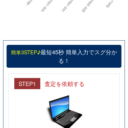
最短45秒 簡単入力でスグ分か
簡単3STEP♪
る！
STEP1
査定を依頼する