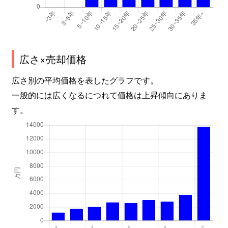
平野
2,700万円
庭瀬
徒歩2時間
平和町
3,300万円
岡山
徒歩6分
奉還町
3,300万円
岡山
徒歩6分
広さ×売却価格
奉還町
3,600万円
岡山
徒歩5分
広さ別の平均価格を表したグラフです。
一般的には広くなるにつれて価格は上昇傾向にありま
奉還町
4,000万円
岡山
徒歩6分
す。
柳町
330万円
岡山
徒歩16分
弓之町
170万円
岡山
徒歩14分