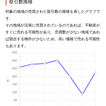
取引数推移
野田屋町
3,700万円
岡山
徒歩9分
対象の地域の売買された取引数の推移を表したグラフで
す。
野田屋町
3,500万円
岡山
徒歩9分
その地域が活発に売買されているのであれば、不動産が
東島田町
2,100万円
岡山
徒歩14分
すぐに売れる可能性があり、売買数が少ない地域であれ
ば競合する物件が少ないため、高い価格で売れる可能性
東島田町
2,500万円
岡山
徒歩9分
もあります。
東島田町
3,200万円
岡山
徒歩11分
東島田町
2,400万円
岡山
徒歩9分
東島田町
2,900万円
岡山
徒歩10分
東島田町
1,200万円
岡山
徒歩14分
東古松
1,200万円
大元
徒歩11分