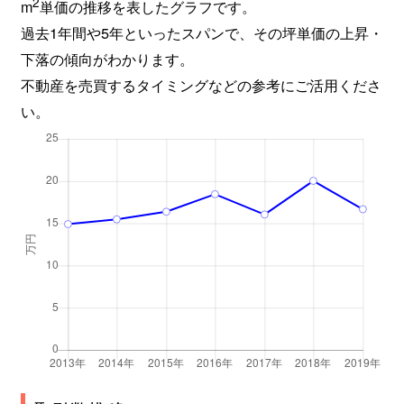
2
西古松西町
2,500万円
大元
徒歩12分
m
単価の推移を表したグラフです。
過去1年間や5年といったスパンで、その坪単価の上昇・
西古松西町
2,500万円
大元
徒歩10分
下落の傾向がわかります。
不動産を売買するタイミングなどの参考にご活用くださ
西古松西町
2,100万円
大元
徒歩10分
い。
西古松西町
2,300万円
大元
徒歩12分
西古松西町
2,800万円
大元
徒歩13分
西古松西町
3,000万円
大元
徒歩12分
西古松西町
1,300万円
大元
徒歩10分
野田
3,400万円
大元
徒歩14分
野田
2,100万円
北長瀬
徒歩16分
野田
2,500万円
北長瀬
徒歩20分