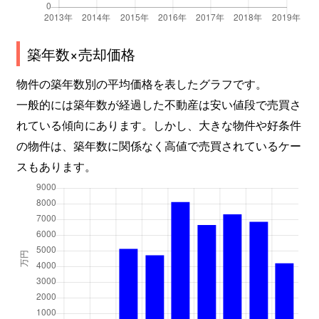
東古松
2,900万円
大元
徒歩5分
東古松
950万円
大元
徒歩6分
築年数×売却価格
物件の築年数別の平均価格を表したグラフです。
東古松
3,000万円
大元
徒歩5分
一般的には築年数が経過した不動産は安い値段で売買さ
東古松
1,700万円
大元
徒歩8分
れている傾向にあります。しかし、大きな物件や好条件
の物件は、築年数に関係なく高値で売買されているケー
東古松
2,500万円
大元
徒歩11分
スもあります。
東古松
1,600万円
大元
徒歩13分
東古松
2,000万円
大元
徒歩13分
東古松
1,600万円
大元
徒歩4分
東古松南町
350万円
大元
徒歩10分