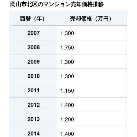
上中野
2,000万円
大元
徒歩20分
岡山市北区のマンション売却価格推移
上中野
2,100万円
大元
徒歩16分
西暦（年）
売却価格（万円）
桑田町
3,000万円
岡山
徒歩10分
2007
1,300
厚生町
1,100万円
岡山
徒歩18分
2008
1,750
厚生町
3,200万円
岡山
徒歩21分
2009
1,300
厚生町
2,100万円
岡山
徒歩19分
2010
1,300
厚生町
2,500万円
岡山
徒歩19分
2011
1,150
2012
1,400
国体町
2,200万円
岡山
徒歩9分
2013
1,200
国体町
1,700万円
岡山
徒歩9分
2014
1,400
国体町
2,900万円
岡山
徒歩9分