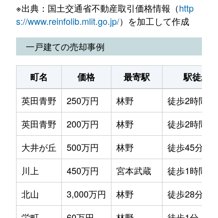
※出典：国土交通省不動産取引価格情報（
http
小ノ谷
28万円
美作江見
徒歩1時間45
s://www.reinfolib.mlit.go.jp/
）を加工して作成
川戸
150万円
宮本武蔵
徒歩1時間45
一戸建ての売却事例
北山
25万円
林野
徒歩45分
町名
価格
最寄駅
駅徒歩
国貞
80万円
美作土居
徒歩1時間45
英田青野
250万円
林野
徒歩2時間
巨勢
3万円
林野
徒歩1時間15
英田青野
200万円
林野
徒歩2時間
鷺巣
10万円
美作江見
徒歩1時間45
大井が丘
500万円
林野
徒歩45分
笹岡
100万円
宮本武蔵
徒歩45分
川上
450万円
宮本武蔵
徒歩1時間1
豊国原
210万円
林野
徒歩28分
北山
3,000万円
林野
徒歩28分
中山
120万円
林野
徒歩45分
栄町
60万円
林野
徒歩1分