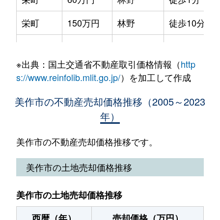
入田
85万円
林野
徒歩45分
栄町
150万円
林野
徒歩10分
古町
350万円
大原(岡山)
徒歩12分
栄町
250万円
林野
徒歩8分
万善
300万円
美作土居
徒歩1時間45
※出典：国土交通省不動産取引価格情報（
http
下庄町
990万円
宮本武蔵
徒歩45分
明見
190万円
林野
徒歩11分
s://www.reinfolib.mlit.go.jp/
）を加工して作成
下町
150万円
宮本武蔵
徒歩20分
美作市の不動産売却価格推移（2005～2023
年）
瀬戸
560万円
美作江見
徒歩45分
田渕
300万円
美作江見
徒歩1時間1
美作市の不動産売却価格推移です。
土居
1,100万円
美作土居
徒歩5分
美作市の土地売却価格推移
友野
300万円
楢原
徒歩45分
美作市の土地売却価格推移
中谷
400万円
西粟倉
徒歩1時間1
西暦（年）
売却価格（万円）