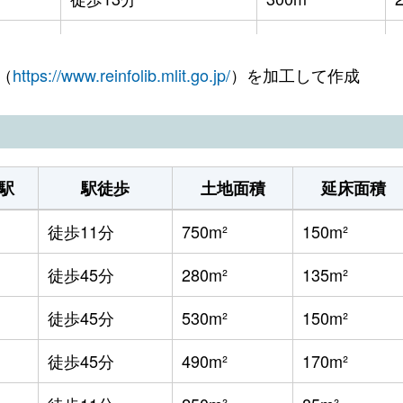
徒歩11分
1100m²
（
https://www.reinfolib.mlit.go.jp/
）を加工して作成
徒歩2時間
990m²
徒歩12分
1200m²
徒歩2時間
350m²
駅
駅徒歩
土地面積
延床面積
徒歩45分
2000m²
徒歩11分
750m²
150m²
徒歩1時間15分
2000m²
徒歩45分
280m²
135m²
徒歩45分
530m²
150m²
徒歩45分
490m²
170m²