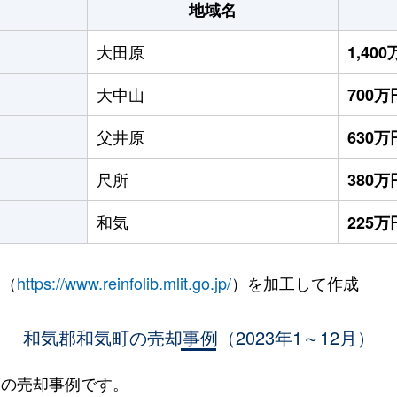
地域名
大田原
1,40
大中山
700万
父井原
630万
尺所
380万
和気
225万
 （
https://www.reinfolib.mlit.go.jp/
）を加工して作成
和気郡和気町の売却事例（2023年1～12月）
気町の売却事例です。