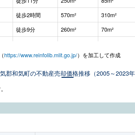
徒歩11分
250m²
85m²
徒歩2時間
570m²
310m²
徒歩9分
260m²
70m²
徒歩9分
260m²
70m²
（
https://www.reinfolib.mlit.go.jp/
）を加工して作成
徒歩4分
65m²
-
気郡和気町の不動産売却価格推移（2005～2023
徒歩19分
420m²
145m²
す。