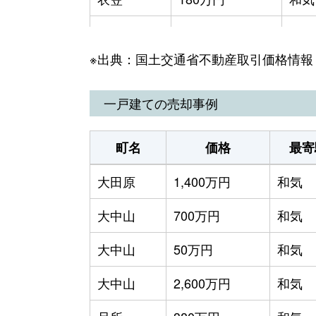
衣笠
160万円
和気
※出典：国土交通省不動産取引価格情報
佐伯
200万円
和気
尺所
910万円
和気
一戸建ての売却事例
父井原
180万円
和気
町名
価格
最寄
益原
1,000万円
和気
大田原
1,400万円
和気
益原
3,000万円
和気
大中山
700万円
和気
大中山
50万円
和気
大中山
2,600万円
和気