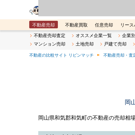
リビン・テクノロジ
場）が運営するサー
不動産売却
不動産買取
任意売却
リース
メタ住宅展示場
ベスト不動産カンパニー
オン
不動産売却査定
オススメ企業一覧
企業
マンション売却
土地売却
戸建て売却
不動産の比較サイト リビンマッチ
不動産売却・査
岡
岡山県和気郡和気町の不動産の売却相