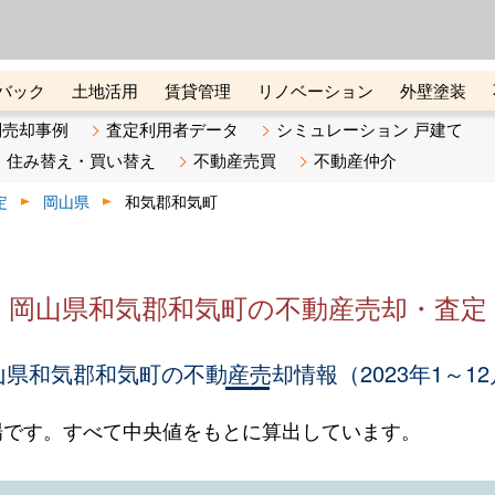
ーズ株式会社（東証グロース上
初めての方へ
ビスです 証券コード：4445
バック
土地活用
賃貸管理
リノベーション
外壁塗装
ライン講座
リビンマガジンBiz
不動産売却ご相談デスク
別売却事例
査定利用者データ
シミュレーション 戸建て
住み替え・買い替え
不動産売買
不動産仲介
定
岡山県
和気郡和気町
岡山県和気郡和気町の不動産売却・査定
山県和気郡和気町の不動産売却情報（2023年1～12
場です。すべて中央値をもとに算出しています。