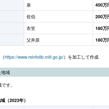
泉
450万
佐伯
200万
衣笠
180万
父井原
180万
 （
https://www.reinfolib.mlit.go.jp/
）を加工して作成
た地域
域です。
（2023年）