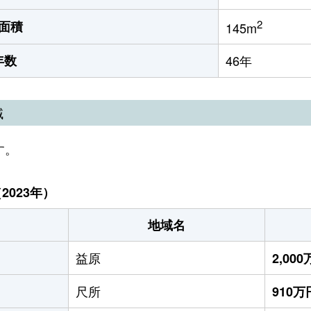
2
面積
145m
年数
46年
域
す。
023年）
地域名
益原
2,00
尺所
910万