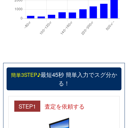
最短45秒 簡単入力でスグ分か
簡単3STEP♪
る！
STEP1
査定を依頼する