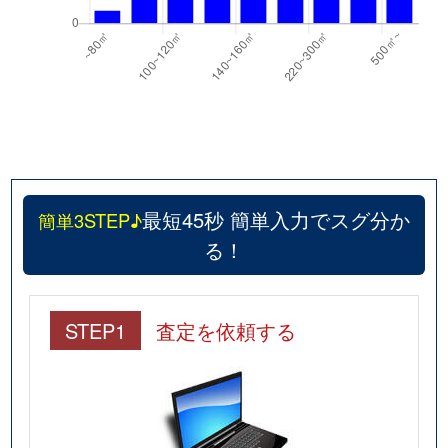
最短45秒 簡単入力でスグ分か
簡単3STEP♪
る！
STEP1
査定を依頼する