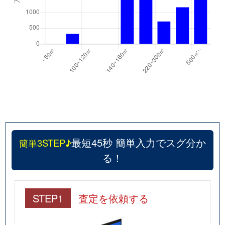
最短45秒 簡単入力でスグ分か
簡単3STEP♪
る！
STEP1
査定を依頼する