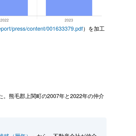
report/press/content/001633379.pdf
）を加工
熊毛郡上関町の2007年と2022年の仲介
推移（暦年）
」から、不動産会社が仲介