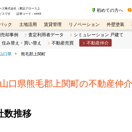
ーズ株式会社（東証グロース上
初めての方へ
ビスです 証券コード：4445
バック
土地活用
賃貸管理
リノベーション
外壁塗装
ライン講座
リビンマガジンBiz
不動産売却ご相談デスク
別売却事例
査定利用者データ
シミュレーション 戸建て
住み替え・買い替え
不動産売買
不動産仲介
山口県
熊毛郡上関町
山口県熊毛郡上関町の不動産仲
社数推移