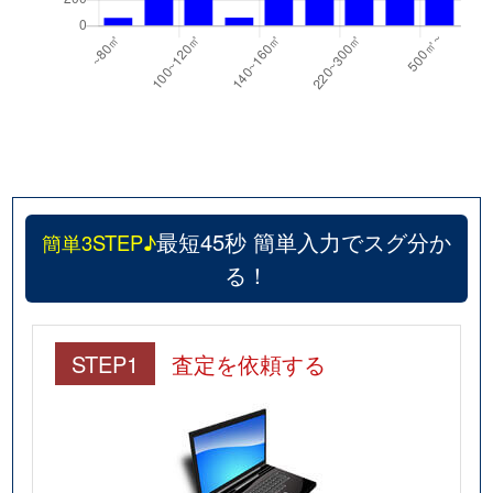
最短45秒 簡単入力でスグ分か
簡単3STEP♪
る！
STEP1
査定を依頼する